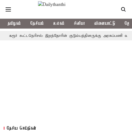
தமிழகம்
தேசியம்
உலகம்
சினிமா
விளையாட்டு
ஜோத
ரூர் கூட்டநெரிசல்: இறந்தோரின் குடும்பத்தினருக்கு அரசுப்பணி வழக்கு; வர
தேசிய செய்திகள்