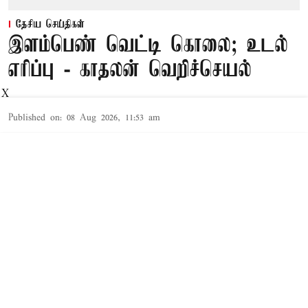
தேசிய செய்திகள்
இளம்பெண் வெட்டி கொலை; உடல்
எரிப்பு - காதலன் வெறிச்செயல்
X
Published on
:
08 Aug 2026, 11:53 am
திருப்பதி,
ஆந்திரா மாநிலம்,பல்நாடு மாவட்டம், கரம்புடி
அடுத்த இன்பராஜு பள்ளியை சேர்ந்தவர் பால
சைதுலு. சிலக்கலூரி பேட்டையை சேர்ந்தவர்
ஷேக் ஹசீனா (வயது 24). இருவரும் வெவ்வேறு
கல்லூரியில் படித்து வந்தனர். தேர்வு எழுத
சென்றபோது இருவருக்கும் அறிமுகம் ஏற்பட்டு
காதலாக மாறியது. இந்த நிலையில் தேர்வு