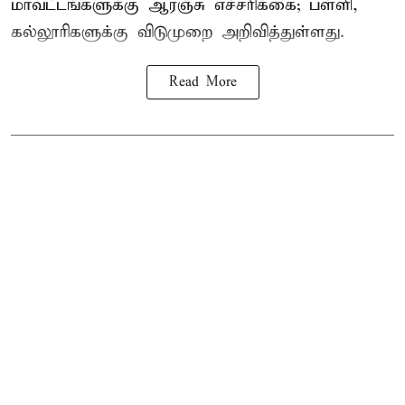
மாவட்டங்களுக்கு ஆரஞ்சு எச்சரிக்கை; பள்ளி,
கல்லூரிகளுக்கு விடுமுறை அறிவித்துள்ளது.
Read More