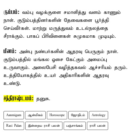
கும்பம்:
வம்பு வழக்குளை சமாளித்து வளம் காணும்
நாள். குடும்பத்தினர்களின் தேவைகளை பூர்த்தி
செய்வீர்கள். மாற்று மருத்துவம் உடல்நலத்தை
சீராக்கும். பாகப் பிரிவினைகள் சுமுகமாக முடியும்.
மீனம்:
அன்பு நண்பர்களின் ஆதரவு பெருகும் நாள்.
குடும்பத்தில் மங்கல ஓசை கேட்கும் அமைப்பு
உருவாகும். அலைபேசி வழித்தகவல் ஆச்சரியம் தரும்.
உத்தியோகத்தில் உயர் அதிகாரிகளின் ஆதரவு
உண்டு.
சந்திராஷ்டமம்:
தனுசு.
Aanmigam
ஆன்மிகம்
Horoscope
ஜோதிடம்
Astrology
Rasi Palan
இன்றைய ராசி பலன்
பஞ்சாங்கம்
ராசி பலன்