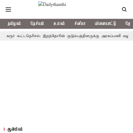
தமிழகம்
தேசியம்
உலகம்
சினிமா
விளையாட்டு
ஜோத
ர் கூட்டநெரிசல்: இறந்தோரின் குடும்பத்தினருக்கு அரசுப்பணி வழக்கு; வரும
ஆன்மிகம்