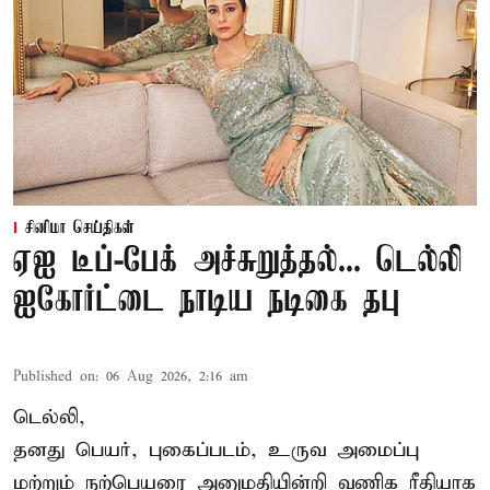
சினிமா செய்திகள்
ஏஐ டீப்-பேக் அச்சுறுத்தல்... டெல்லி
ஐகோர்ட்டை நாடிய நடிகை தபு
Published on
:
06 Aug 2026, 2:16 am
டெல்லி,
தனது பெயர், புகைப்படம், உருவ அமைப்பு
மற்றும் நற்பெயரை அனுமதியின்றி வணிக ரீதியாக