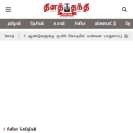
தமிழகம்
தேசியம்
உலகம்
சினிமா
விளையாட்டு
ஜோத
5 ஆண்டுகளுக்கு ரூ.600 கோடியில் மண்வள பாதுகாப்பு இயக்கம்
விவசா
சினிமா செய்திகள்