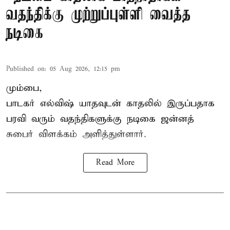
வதந்திக்கு முற்றுப்புள்ளி வைத்த
நடிகை
Published on
:
05 Aug 2026, 12:15 pm
மும்பை,
பாடகர் எல்விஷ் யாதவுடன் காதலில் இருப்பதாக
பரவி வரும் வதந்திகளுக்கு நடிகை
ஜன்னத்
சுபைர்
விளக்கம் அளித்துள்ளார்.
Read More