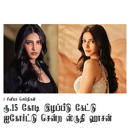
சினிமா செய்திகள்
ரூ.15 கோடி இழப்பீடு கேட்டு
ஐகோர்ட்டு சென்ற ஸ்ருதி ஹாசன்