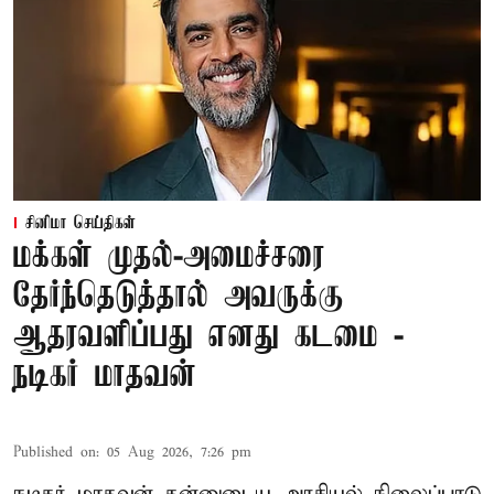
சினிமா செய்திகள்
மக்கள் முதல்-அமைச்சரை
தேர்ந்தெடுத்தால் அவருக்கு
ஆதரவளிப்பது எனது கடமை -
நடிகர் மாதவன்
Published on
:
05 Aug 2026, 7:26 pm
நடிகர் மாதவன் தன்னுடைய அரசியல் நிலைப்பாடு