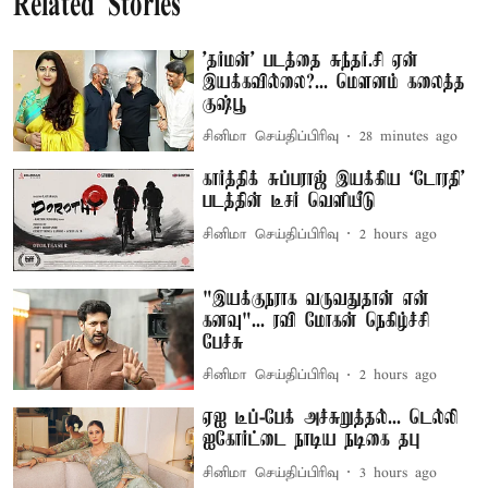
Related Stories
'தர்மன்' படத்தை சுந்தர்.சி ஏன்
இயக்கவில்லை?... மௌனம் கலைத்த
குஷ்பூ
சினிமா செய்திப்பிரிவு
28 minutes ago
கார்த்திக் சுப்பராஜ் இயக்கிய `டோரதி'
படத்தின் டீசர் வெளியீடு
சினிமா செய்திப்பிரிவு
2 hours ago
"இயக்குநராக வருவதுதான் என்
கனவு"... ரவி மோகன் நெகிழ்ச்சி
பேச்சு
சினிமா செய்திப்பிரிவு
2 hours ago
ஏஐ டீப்-பேக் அச்சுறுத்தல்... டெல்லி
ஐகோர்ட்டை நாடிய நடிகை தபு
சினிமா செய்திப்பிரிவு
3 hours ago