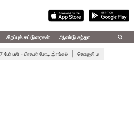
சிறப்புக் கட்டுரைகள்
ஆண்டு சந்தா
் பலி - பிரதமர் மோடி இரங்கல்
தொகுதி மறுவரையறை நடந்தால் த