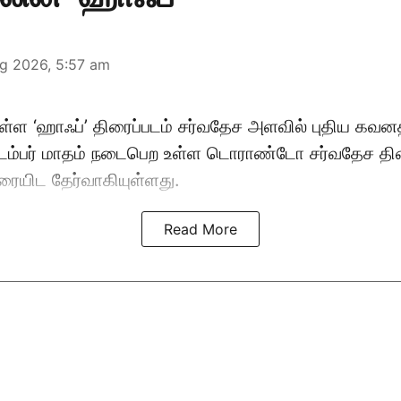
g 2026, 5:57 am
ுள்ள ‘ஹாஃப்’ திரைப்படம் சர்வதேச அளவில் புதிய கவ
ப்டம்பர் மாதம் நடைபெற உள்ள டொராண்டோ சர்வதேச திர
ிரையிட தேர்வாகியுள்ளது.
Read More