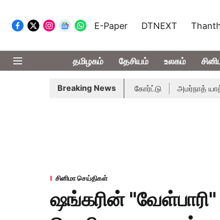
E-Paper
DTNEXT
Thanth
தமிழகம்
தேசியம்
உலகம்
சினி
Breaking News
ம் 14-ம் தேதி விசாரணை - சுப்ரீம் கோர்ட்டு
அமர்நாத் யாத்திரை
சினிமா செய்திகள்
ஷங்கரின் "வேள்பாரி