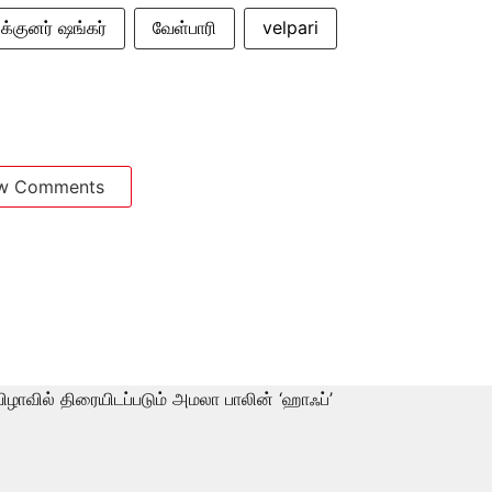
்குனர் ஷங்கர்
வேள்பாரி
velpari
w Comments