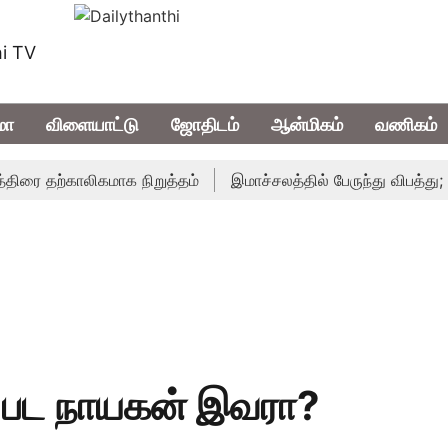
i TV
மா
விளையாட்டு
ஜோதிடம்
ஆன்மிகம்
வணிகம்
 தற்காலிகமாக நிறுத்தம்
இமாச்சலத்தில் பேருந்து விபத்து; 7 பேர
" பட நாயகன் இவரா?