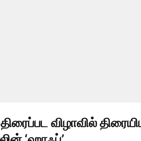
திரைப்பட விழாவில் திரையிட
ின் ‘ஹாஃப்’