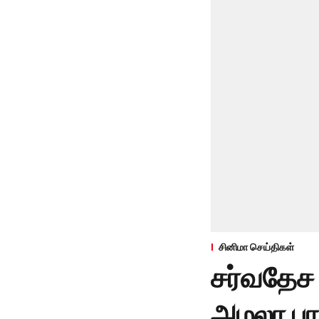
சினிமா செய்திகள்
சர்வதேச 
அமலா பால