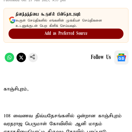
Published on
:
21 Jun 2025, 9:35 pm
தினத்தந்தியை கூகுளில் பின்தொடரவும்
கூகுள் செய்திகளில் எங்களின் முக்கியச் செய்திகளை
உடனுக்குடன் பெற கிளிக் செய்யவும்.
Add as Preferred Source
Follow Us
காஞ்சிபுரம்,
108 வைணவ திவ்யதேசங்களில் ஒன்றான காஞ்சிபுரம்
வரதராஜ பெருமாள் கோவிலில் ஆனி மாதம்
ஏகாதசியையொட்டி திருவடி கோவில் புறப்பாடு