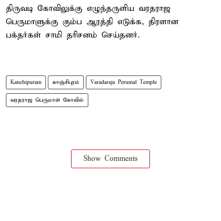
திருவடி கோவிலுக்கு எழுந்தருளிய வரதராஜ
பெருமாளுக்கு கும்ப ஆரத்தி எடுக்க, திரளான
பக்தர்கள் சாமி தரிசனம் செய்தனர்.
Kanchipuram
காஞ்சிபுரம்
Varadaraja Perumal Temple
வரதராஜ பெருமாள் கோவில்
Show Comments