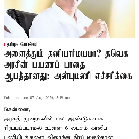
தமிழக செய்திகள்
அனைத்தும் தனியார்மயமா? தவெக
அரசின் பயணப் பாதை
ஆபத்தானது: அன்புமணி எச்சரிக்கை
Published on
:
07 Aug 2026, 5:19 am
சென்னை,
அரசுத் துறைகளில் பல ஆண்டுகளாக
நிரப்பப்படாமல் உள்ள 6 லட்சம் காலிப்
பணியிடங்களை விரைந்து நிரப்புவதற்கான