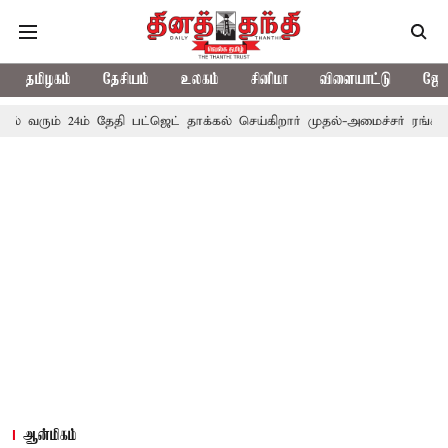
தமிழகம்
தேசியம்
உலகம்
சினிமா
விளையாட்டு
ஜோத
4ம் தேதி பட்ஜெட் தாக்கல் செய்கிறார் முதல்-அமைச்சர் ரங்கசாமி
எதிர
ஆன்மிகம்