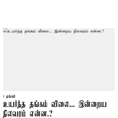
தங்கம்
உயர்ந்த தங்கம் விலை... இன்றைய
நிலவரம் என்ன.?