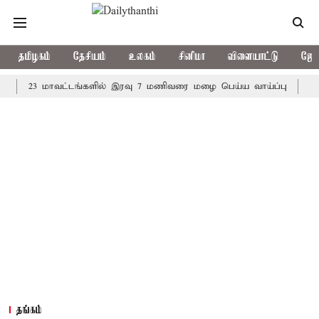
தமிழகம்
தேசியம்
உலகம்
சினிமா
விளையாட்டு
ஜோத
23 மாவட்டங்களில் இரவு 7 மணிவரை மழை பெய்ய வாய்ப்பு
கொரிய பே
தங்கம்