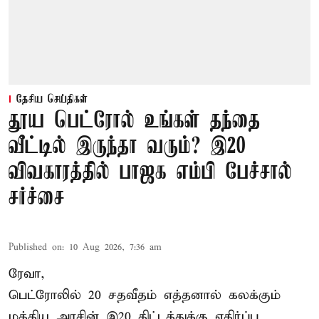
தேசிய செய்திகள்
தூய பெட்ரோல் உங்கள் தந்தை
வீட்டில் இருந்தா வரும்? இ20
விவகாரத்தில் பாஜக எம்பி பேச்சால்
சர்ச்சை
Published on
:
10 Aug 2026, 7:36 am
ரேவா,
பெட்ரோலில் 20 சதவீதம் எத்தனால் கலக்கும்
மத்திய அரசின் இ20 திட்டத்துக்கு எதிர்ப்பு