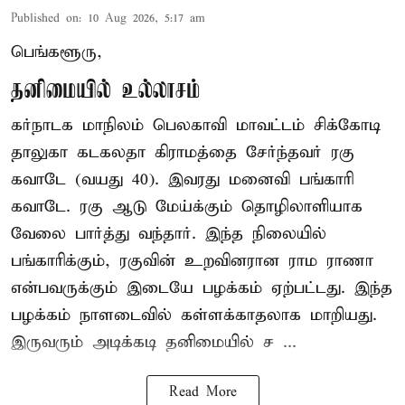
Published on
:
10 Aug 2026, 5:17 am
பெங்களூரு,
தனிமையில் உல்லாசம்
கர்நாடக மாநிலம் பெலகாவி மாவட்டம் சிக்கோடி
தாலுகா கடகலதா கிராமத்தை சேர்ந்தவர் ரகு
கவாடே (வயது 40). இவரது மனைவி பங்காரி
கவாடே. ரகு ஆடு மேய்க்கும் தொழிலாளியாக
வேலை பார்த்து வந்தார். இந்த நிலையில்
பங்காரிக்கும், ரகுவின் உறவினரான ராம ராணா
என்பவருக்கும் இடையே பழக்கம் ஏற்பட்டது. இந்த
பழக்கம் நாளடைவில் கள்ளக்காதலாக மாறியது.
இருவரும் அடிக்கடி தனிமையில் ச ...
Read More