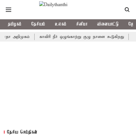
தமிழகம்
தேசியம்
உலகம்
சினிமா
விளையாட்டு
ஜோத
அறிமுகம்
காவிரி நீர் ஒழுங்காற்று குழு நாளை கூடுகிறது
ஒரு தேர
தேசிய செய்திகள்