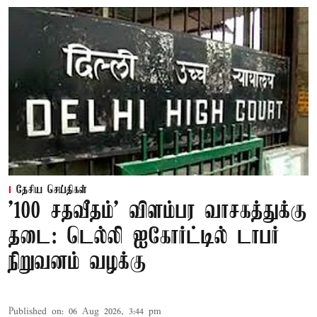
தேசிய செய்திகள்
'100 சதவீதம்' விளம்பர வாசகத்துக்கு
தடை: டெல்லி ஐகோர்ட்டில் டாபர்
நிறுவனம் வழக்கு
Published on
:
06 Aug 2026, 3:44 pm