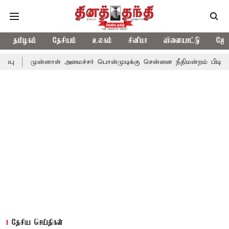
தமிழகம்
தேசியம்
உலகம்
சினிமா
விளையாட்டு
ஜோத
ன்னாள் அமைச்சர் பொன்முடிக்கு சென்னை நீதிமன்றம் பிடிவாராண்ட்
தேசிய செய்திகள்