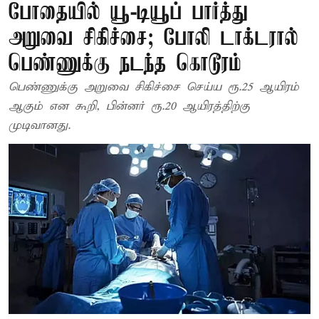
போதையில் யூ-டியூப் பார்த்து
அறுவை சிகிச்சை; போலி டாக்டரால்
பெண்ணுக்கு நடந்த கொடூரம்
பெண்ணுக்கு அறுவை சிகிச்சை செய்ய ரூ.25 ஆயிரம்
ஆகும் என கூறி, பின்னர் ரூ.20 ஆயிரத்திற்கு
முடிவானது.