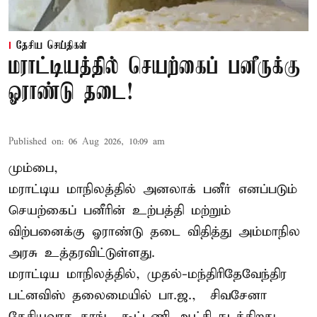
தேசிய செய்திகள்
மராட்டியத்தில் செயற்கைப் பனீருக்கு
ஓராண்டு தடை!
Published on
:
06 Aug 2026, 10:09 am
மும்பை,
மராட்டிய மாநிலத்தில் அனலாக் பனீர் எனப்படும்
செயற்கைப் பனீரின் உற்பத்தி மற்றும்
விற்பனைக்கு ஓராண்டு தடை விதித்து அம்மாநில
அரசு உத்தரவிட்டுள்ளது.
மராட்டிய மாநிலத்தில், முதல்-மந்திரிதேவேந்திர
பட்னவிஸ் தலைமையில் பா.ஜ., – சிவசேனா –
தேசியவாத காங்., கூட்டணி ஆட்சி நடக்கிறது.