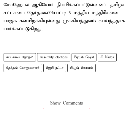
மோஹோல் ஆகியோர் நியமிக்கப்பட்டுள்ளனர். தமிழக
சட்டசபை தேர்தலையொட்டி 3 மத்திய மந்திரிகளை
பாஜக களமிறக்கியுள்ளது முக்கியத்துவம் வாய்ந்ததாக
பார்க்கப்படுகிறது.
சட்டசபை தேர்தல்
Assembly elections
Piyush Goyal
JP Nadda
தேர்தல் பொறுப்பாளர்
ஜேபி நட்டா
பியூஷ் கோயல்
Show Comments