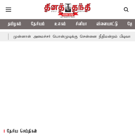
தமிழகம்
தேசியம்
உலகம்
சினிமா
விளையாட்டு
ஜோத
ாள் அமைச்சர் பொன்முடிக்கு சென்னை நீதிமன்றம் பிடிவாராண்ட்
தொல
தேசிய செய்திகள்