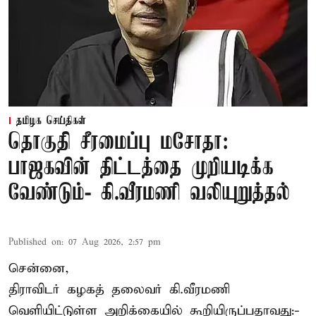
தமிழக செய்திகள்
தொகுதி சீரமைப்பு மசோதா:
பாஜகவின் திட்டத்தை முறியடிக்க
வேண்டும்- கி.வீரமணி வலியுறுத்தல்
Published on
:
07 Aug 2026, 2:57 pm
சென்னை,
திராவிடர் கழகத் தலைவர் கி.வீரமணி
வெளியிட்டுள்ள அறிக்கையில் கூறியிருப்பதாவது:-