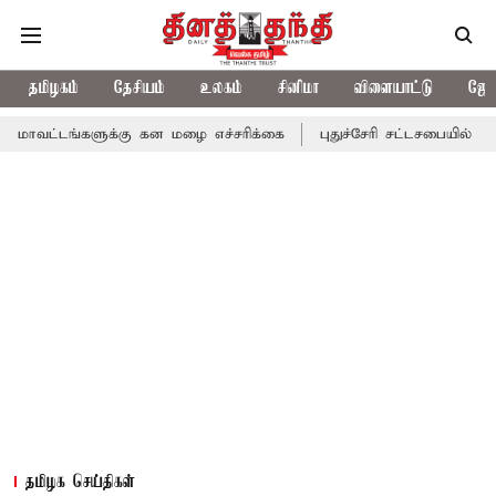
தமிழகம்
தேசியம்
உலகம்
சினிமா
விளையாட்டு
ஜோத
களுக்கு கன மழை எச்சரிக்கை
புதுச்சேரி சட்டசபையில் வரும் 24ம் த
தமிழக செய்திகள்