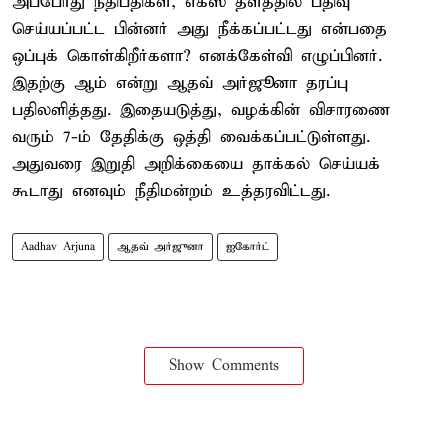
அப்போது நீதிபதிகள், எக்ஸ் தளத்தில் பதிவு
செய்யப்பட்ட பின்னர் அது நீக்கப்பட்டது என்பதை
ஒப்புக் கொள்கிறீர்களா? எனக்கேள்வி எழுப்பினர்.
இதற்கு ஆம் என்று ஆதவ் அர்ஜூனா தரப்பு
பதிலளித்தது. இதையடுத்து, வழக்கின் விசாரணை
வரும் 7-ம் தேதிக்கு ஒத்தி வைக்கப்பட்டுள்ளது.
அதுவரை இறுதி அறிக்கையை தாக்கல் செய்யக்
கூடாது எனவும் நீதிமன்றம் உத்தரவிட்டது.
Aadhav Arjuna
ஆதவ் அர்ஜுனா
ஐகோர்ட்
Show Comments