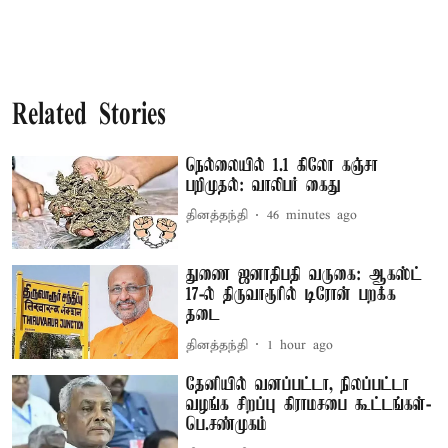
Related Stories
நெல்லையில் 1.1 கிலோ கஞ்சா
பறிமுதல்: வாலிபர் கைது
தினத்தந்தி
46 minutes ago
துணை ஜனாதிபதி வருகை: ஆகஸ்ட்
17-ல் திருவாரூரில் டிரோன் பறக்க
தடை
தினத்தந்தி
1 hour ago
தேனியில் வனப்பட்டா, நிலப்பட்டா
வழங்க சிறப்பு கிராமசபை கூட்டங்கள்-
பெ.சண்முகம்