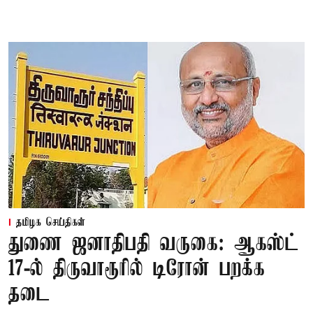
தமிழக செய்திகள்
துணை ஜனாதிபதி வருகை: ஆகஸ்ட்
17-ல் திருவாரூரில் டிரோன் பறக்க
தடை