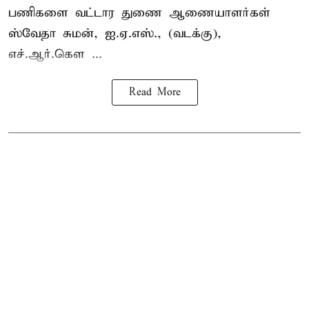
பணிகளை வட்டார துணை ஆணையாளர்கள்
ஸ்வேதா சுமன், ஐ.ஏ.எஸ்., (வடக்கு),
எச்.ஆர்.கௌ ...
Read More