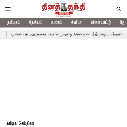
தமிழகம்
தேசியம்
உலகம்
சினிமா
விளையாட்டு
ஜோத
ாள் அமைச்சர் பொன்முடிக்கு சென்னை நீதிமன்றம் பிடிவாராண்ட்
தொல
தமிழக செய்திகள்