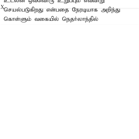
உடலின் ஒவ்வொரு உறுப்பும் எவ்வாறு
X
செயல்படுகிறது என்பதை நேரடியாக அறிந்து
கொள்ளும் வகையில் நெதர்லாந்தில்
உருவாக்கப்பட்டுள்ள தனித்துவமான
அருங்காட்சியகம்தான் ‘கார்பஸ்’.
மனித உடலைப் புரிந்துகொள்ளும்
அருங்காட்சியகம்
நெதர்லாந்தின் லைடன் நகருக்கு அருகில ...
Read More