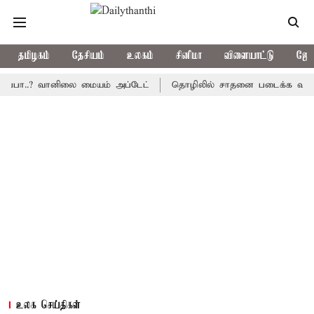
தமிழகம்
தேசியம்
உலகம்
சினிமா
விளையாட்டு
ஜோத
்பா..? வானிலை மையம் அப்டேட்
தொழிலில் சாதனை படைக்க வாய்ப்பு..
உலக செய்திகள்