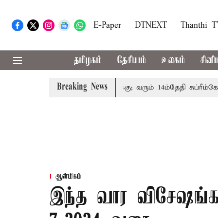
E-Paper
DTNEXT
Thanthi 
தமிழகம்
தேசியம்
உலகம்
சினி
Breaking News
ம்பத்தினருக்கு அரசுப்பணி வழக்கு; வரும் 14ம்தேதி சுப்ரீம்கோர்ட
ஆன்மிகம்
இந்த வார விசேஷங்கள