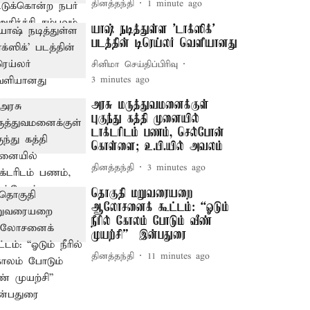
தினத்தந்தி
1 minute ago
யாஷ் நடித்துள்ள 'டாக்‌ஸிக்'
படத்தின் டிரெய்லர் வெளியானது
சினிமா செய்திப்பிரிவு
3 minutes ago
அரசு மருத்துவமனைக்குள்
புகுந்து கத்தி முனையில்
டாக்டரிடம் பணம், செல்போன்
கொள்ளை; உ.பி.யில் அவலம்
தினத்தந்தி
3 minutes ago
தொகுதி மறுவரையறை
ஆலோசனைக் கூட்டம்: “ஓடும்
நீரில் கோலம் போடும் வீண்
முயற்சி” – இன்பதுரை
தினத்தந்தி
11 minutes ago