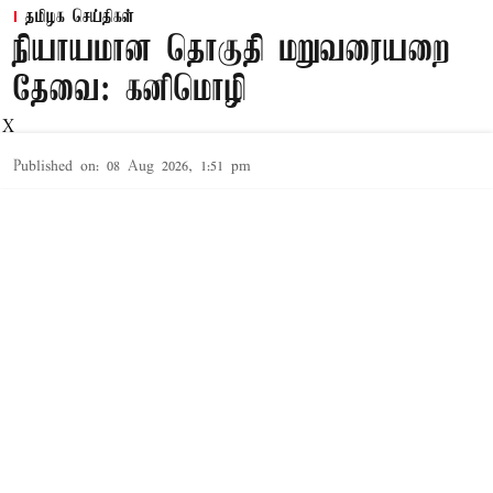
தமிழக செய்திகள்
நியாயமான தொகுதி மறுவரையறை
தேவை: கனிமொழி
X
Published on
:
08 Aug 2026, 1:51 pm
தொகுதி மறுவரையறை மசோதா குறித்து
விவாதிக்க, முதல் அமைச்சர் விஜய் இன்று
அனைத்துக்கட்சி எம்பிக்களின் கூட்டத்தை
கூட்டியிருந்தார். இதில் திமுக பங்கேற்கவில்லை.
இந்நிலையில், இது குறித்து பேட்டியளித்துள்ள
திமுக எம்பி கனிமொழி நியாயமான தொகுதி
மறுவரையறை நடத்த வேண்டும் என திமுக
கோரியது என்று கூறியுள்ளார். இது குறித்து அவர்
கூறியதாவது: தொகுதி மறுவரையறை குறித்து