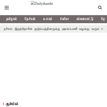
தமிழகம்
தேசியம்
உலகம்
சினிமா
விளையாட்டு
ஜோத
ல்: இறந்தோரின் குடும்பத்தினருக்கு அரசுப்பணி வழக்கு; வரும் 14ம்தேதி சு
ஆன்மிகம்