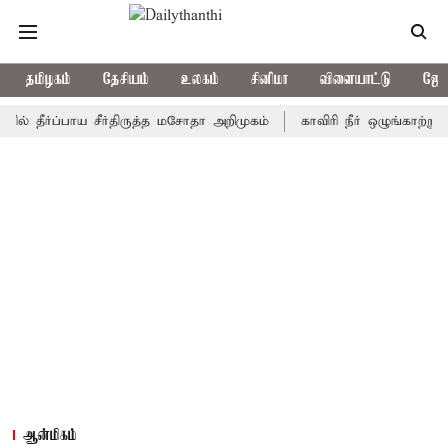
தமிழகம்
தேசியம்
உலகம்
சினிமா
விளையாட்டு
ஜோத
்ப்பாய சீர்திருத்த மசோதா அறிமுகம்
காவிரி நீர் ஒழுங்காற்று குழு 
ஆன்மிகம்