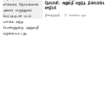
நோயாளி; அனுமதி மறுத்த திரையரங்க
ஊழியர்
தினத்தந்தி
27 minutes ago