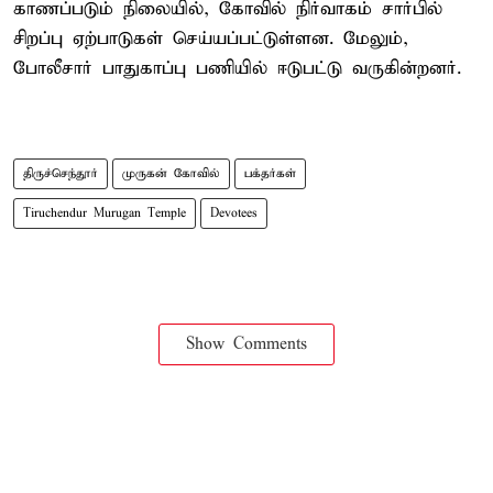
காணப்படும் நிலையில், கோவில் நிர்வாகம் சார்பில்
சிறப்பு ஏற்பாடுகள் செய்யப்பட்டுள்ளன. மேலும்,
போலீசார் பாதுகாப்பு பணியில் ஈடுபட்டு வருகின்றனர்.
திருச்செந்தூர்
முருகன் கோவில்
பக்தர்கள்
Tiruchendur Murugan Temple
Devotees
Show Comments