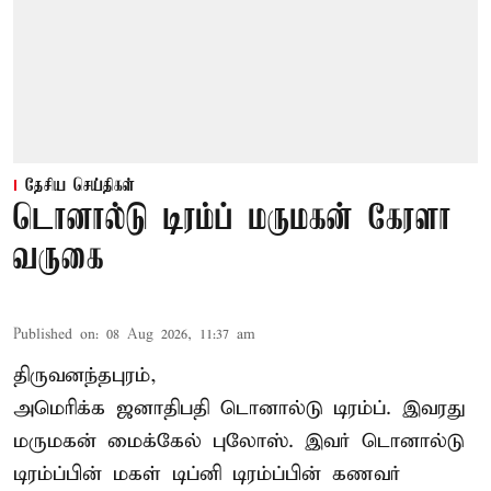
தேசிய செய்திகள்
டொனால்டு டிரம்ப் மருமகன் கேரளா
வருகை
Published on
:
08 Aug 2026, 11:37 am
திருவனந்தபுரம்,
அமெரிக்க ஜனாதிபதி
டொனால்டு டிரம்ப்
. இவரது
மருமகன் மைக்கேல் புலோஸ். இவர் டொனால்டு
டிரம்ப்பின் மகள் டிப்னி டிரம்ப்பின் கணவர்