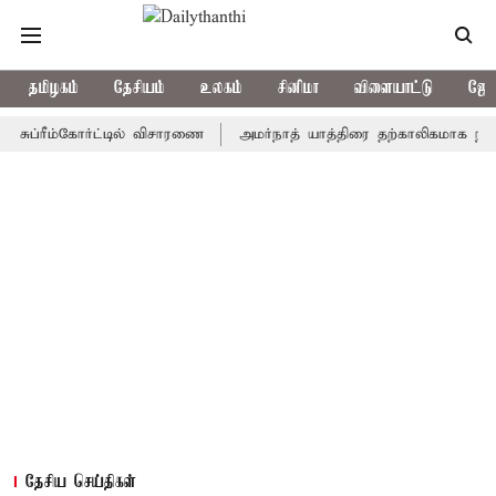
தமிழகம்
தேசியம்
உலகம்
சினிமா
விளையாட்டு
ஜோத
ப்ரீம்கோர்ட்டில் விசாரணை
அமர்நாத் யாத்திரை தற்காலிகமாக நிறுத்தம
தேசிய செய்திகள்