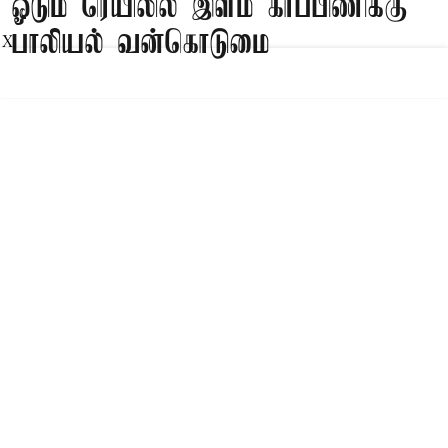
ஓடும் ரெயிலில் இளம் கர்ப்பிணிக்கு
பாலியல் வன்கொடுமை
X
Published on
:
08 Aug 2026, 11:49 am
கொல்கத்தா
மேற்கு வங்காளத்தில் ஓடும் ரெயிலில் ஆளில்லாத
பெட்டியில் இளம் கர்ப்பிணியை பாலியல்
வன்கொடுமை செய்த வாலிபர் கைது
செய்யப்பட்டார்.
மேற்கு வங்காளத்தின் அலிப்பூர்துவார்
மாவட்டத்தின் கால்சினி நகரை சேர்ந்த 20 வயது
கர்ப்பிணி பெண் டெல்லியில் இருந்து சொந்த
ஊருக்கு புறப்பட்டார். அவர் மகாநந்தா எக்ஸ்பிரஸ்
ரெயிலில் உள்ள மாற்றுத்திறனாளிகளுக்கான