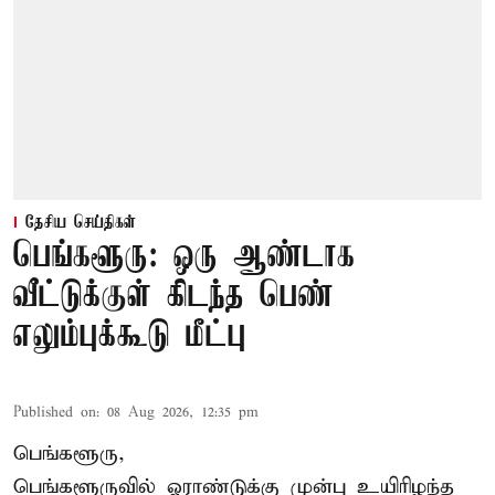
தேசிய செய்திகள்
பெங்களூரு: ஒரு ஆண்டாக
வீட்டுக்குள் கிடந்த பெண்
எலும்புக்கூடு மீட்பு
Published on
:
08 Aug 2026, 12:35 pm
பெங்களூரு,
பெங்களூருவில் ஓராண்டுக்கு முன்பு உயிரிழந்த