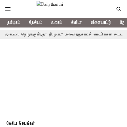
தமிழகம்
தேசியம்
உலகம்
சினிமா
விளையாட்டு
ஜோத
வை நெருங்குகிறதா தி.மு.க.? அனைத்துக்கட்சி எம்.பி.க்கள் கூட்டத்தை ம
தேசிய செய்திகள்