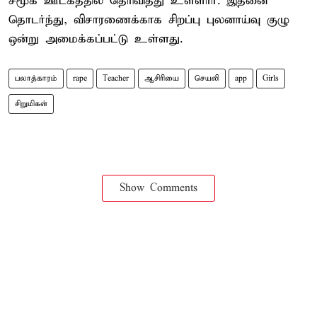
சமூக ஊடகத்தில் தெரிவித்து உள்ளார். இதனை
தொடர்ந்து, விசாரணைக்காக சிறப்பு புலனாய்வு குழு
ஒன்று அமைக்கப்பட்டு உள்ளது.
பலாத்காரம்
rape
Teacher
ஆசிரியை
செயலி
app
Girls
சிறுமிகள்
Show Comments