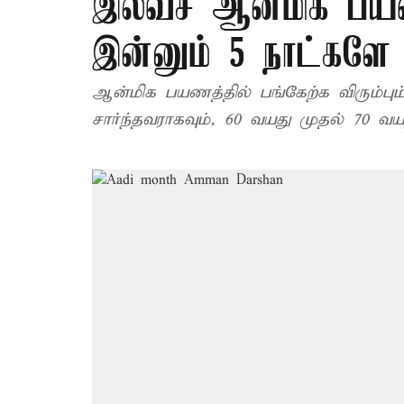
இலவச ஆன்மிக பயண
இன்னும் 5 நாட்கள
ஆன்மிக பயணத்தில் பங்கேற்க விரும்பும
சார்ந்தவராகவும், 60 வயது முதல் 70 வயத