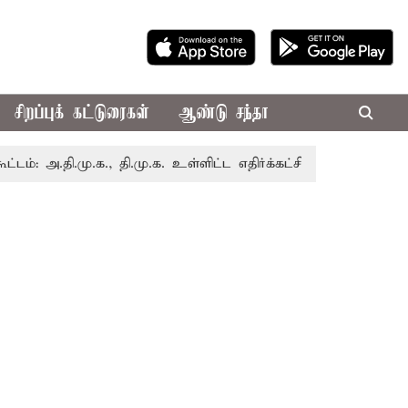
சிறப்புக் கட்டுரைகள்
ஆண்டு சந்தா
தி.மு.க., தி.மு.க. உள்ளிட்ட எதிர்க்கட்சிகள் புறக்கணிப்பு
ச