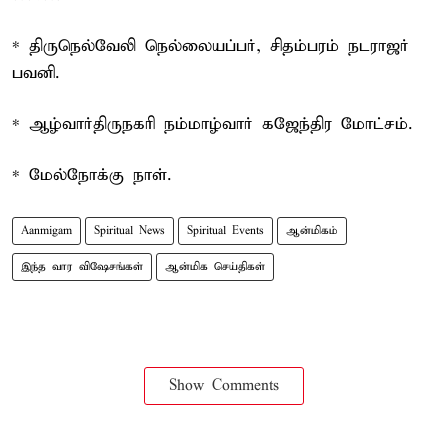
* திருநெல்வேலி நெல்லையப்பர், சிதம்பரம் நடராஜர்
பவனி.
* ஆழ்வார்திருநகரி நம்மாழ்வார் கஜேந்திர மோட்சம்.
* மேல்நோக்கு நாள்.
Aanmigam
Spiritual News
Spiritual Events
ஆன்மிகம்
இந்த வார விஷேசங்கள்
ஆன்மிக செய்திகள்
Show Comments