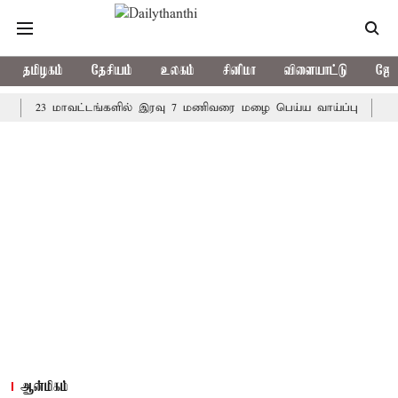
தமிழகம்
தேசியம்
உலகம்
சினிமா
விளையாட்டு
ஜோத
23 மாவட்டங்களில் இரவு 7 மணிவரை மழை பெய்ய வாய்ப்பு
கொரிய பே
ஆன்மிகம்