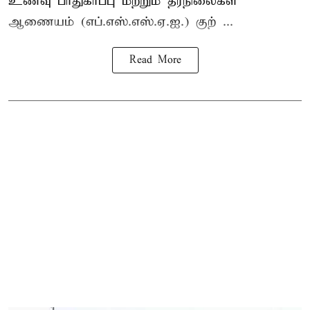
உணவு பாதுகாப்பு மற்றும் தரநிலைகள்
ஆணையம் (எப்.எஸ்.எஸ்.ஏ.ஐ.) குற் ...
Read More