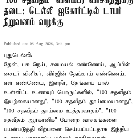
'100 சதவீதம்' விளம்பர வாசகத்துக்கு
தடை: டெல்லி ஐகோர்ட்டில் டாபர்
நிறுவனம் வழக்கு
Published on
:
06 Aug 2026, 3:44 pm
புதுடெல்லி:
தேன், பசு நெய், சமையல் எண்ணெய், ஆப்பிள்
சைடர் வினிகர், விர்ஜின் தேங்காய் எண்ணெய்,
எள் எண்ணெய், இளநீர், தேங்காய் பால்
உள்ளிட்ட உணவுப் பொருட்களில், "100 சதவீதம்
இயற்கையானது", "100 சதவீதம் தூய்மையானது",
"100 சதவீதம் தூய்மை உத்தரவாதம்", "100
சதவீதம் ஆர்கானிக்" போன்ற வாசகங்களை
பயன்படுத்தி விற்பனை செய்யப்பட்டதாக இந்திய