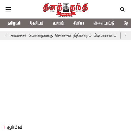
தமிழகம்
தேசியம்
உலகம்
சினிமா
விளையாட்டு
ஜோத
ர் பொன்முடிக்கு சென்னை நீதிமன்றம் பிடிவாராண்ட்
தொலைநோக்கு ப
ஆன்மிகம்