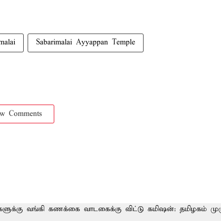
malai
Sabarimalai Ayyappan Temple
ow Comments