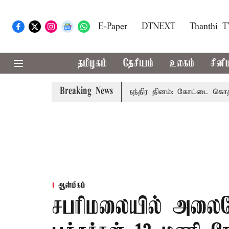
E-Paper
DTNEXT
Thanthi 
தமிழகம்
தேசியம்
உலகம்
சினி
Breaking News
ு கூறுவதென்ன..?
80-வது சுதந்திர தினம்: கோட்டை கொத்தளத்
ஆன்மிகம்
சபரிமலையில் அலைமோ