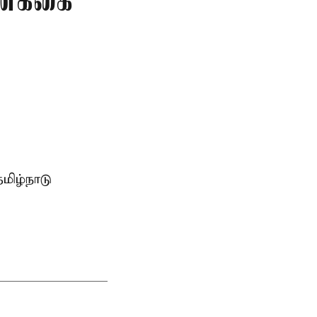
ணக்கை
்
ிழ்நாடு