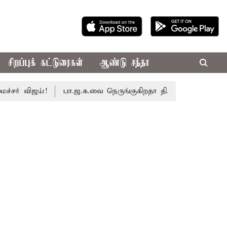
சிறப்புக் கட்டுரைகள்
ஆண்டு சந்தா
 விஜய்!
பா.ஜ.க.வை நெருங்குகிறதா தி.மு.க.? அனைத்துக்கட்ச