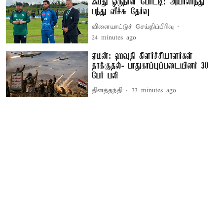
2வது ஒருநாள் போட்டி: அயர்லாந்து
பந்து வீச்சு தேர்வு
விளையாட்டுச் செய்திப்பிரிவு
24 minutes ago
ஏமன்: ஹவுதி கிளர்ச்சியாளர்கள்
தாக்குதல்- பாதுகாப்புப்படையினர் 30
பேர் பலி
தினத்தந்தி
33 minutes ago