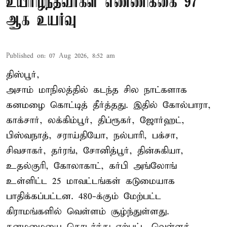
உயிரிழந்தவர்கள் எண்ணிக்கை 97
ஆக உயர்வு
Published on
:
07 Aug 2026, 8:52 am
திஸ்பூர்,
அசாம் மாநிலத்தில் கடந்த சில நாட்களாக
கனமழை கொட்டித் தீர்த்தது. இதில் கோல்பாரா,
காக்சார், லக்கிம்பூர், திப்ரூகர், ஜோர்ஹட்,
பிஸ்வநாத், சராய்தியோ, நல்பாரி, பக்சா,
சிவசாகர், தர்ரங், சோனித்பூர், தின்சுகியா,
உதல்குரி, கோலாகாட், கர்பி அங்லோங்
உள்ளிட்ட 25 மாவட்டங்கள் கடுமையாக
பாதிக்கப்பட்டன. 480-க்கும் மேற்பட்ட
கிராமங்களில் வெள்ளம் சூழ்ந்துள்ளது.
கனமழையை தொடர்ந்து ஏற்பட்ட வெள்ளத் ...