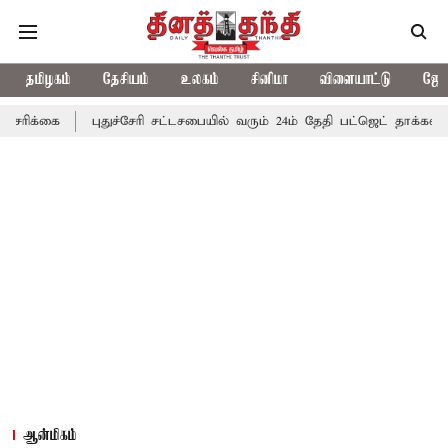
தமிழகம்
தேசியம்
உலகம்
சினிமா
விளையாட்டு
ஜோத
புதுச்சேரி சட்டசபையில் வரும் 24ம் தேதி பட்ஜெட் தாக்கல் செய்கிறார் 
ஆன்மிகம்