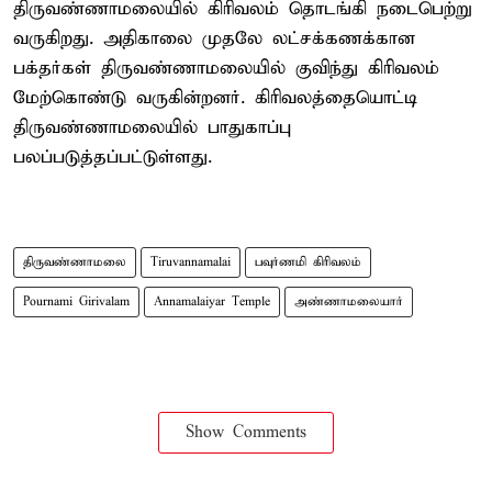
திருவண்ணாமலையில் கிரிவலம் தொடங்கி நடைபெற்று
வருகிறது. அதிகாலை முதலே லட்சக்கணக்கான
பக்தர்கள் திருவண்ணாமலையில் குவிந்து கிரிவலம்
மேற்கொண்டு வருகின்றனர். கிரிவலத்தையொட்டி
திருவண்ணாமலையில் பாதுகாப்பு
பலப்படுத்தப்பட்டுள்ளது.
திருவண்ணாமலை
Tiruvannamalai
பவுர்ணமி கிரிவலம்
Pournami Girivalam
Annamalaiyar Temple
அண்ணாமலையார்
Show Comments