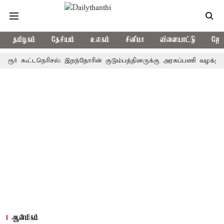
தமிழகம்
தேசியம்
உலகம்
சினிமா
விளையாட்டு
ஜோத
கூட்டநெரிசல்: இறந்தோரின் குடும்பத்தினருக்கு அரசுப்பணி வழக்கு; வரும் 1
ஆன்மிகம்