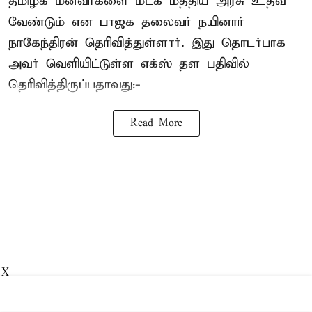
தமிழக மீனவர்களை
மீட்க மத்திய அரசு உதவ
வேண்டும் என பாஜக தலைவர் நயினார்
நாகேந்திரன் தெரிவித்துள்ளார். இது தொடர்பாக
அவர் வெளியிட்டுள்ள எக்ஸ் தள பதிவில்
தெரிவித்திருப்பதாவது:-
Read More
X