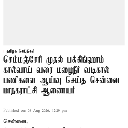
தமிழக செய்திகள்
செம்மஞ்சேரி முதல் பக்கிங்ஹாம்
கால்வாய் வரை மழைநீர் வடிகால்
பணிகளை ஆய்வு செய்த சென்னை
மாநகராட்சி ஆணையர்
Published on
:
08 Aug 2026, 12:29 pm
சென்னை,