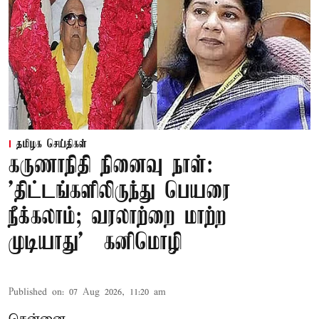
தமிழக செய்திகள்
கருணாநிதி நினைவு நாள்:
'திட்டங்களிலிருந்து பெயரை
நீக்கலாம்; வரலாற்றை மாற்ற
முடியாது' – கனிமொழி
Published on
:
07 Aug 2026, 11:20 am
சென்னை,