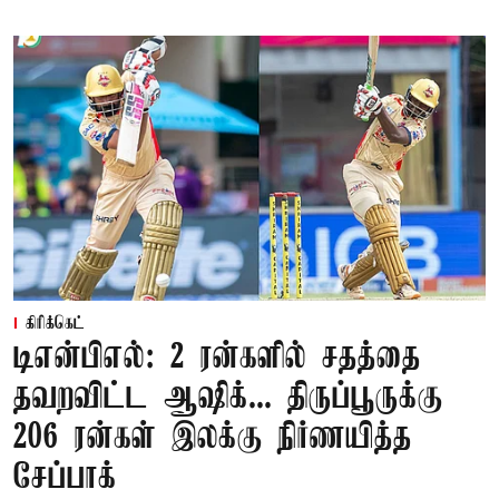
கிரிக்கெட்
டிஎன்பிஎல்: 2 ரன்களில் சதத்தை
தவறவிட்ட ஆஷிக்... திருப்பூருக்கு
206 ரன்கள் இலக்கு நிர்ணயித்த
சேப்பாக்