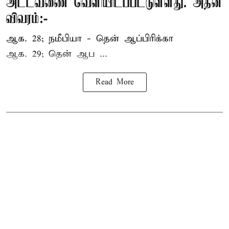
அட்டவணை வெளியிடப்பட்டுள்ளது. அதன்
விவரம்:-
ஆக. 28; நமீபியா - தென் ஆப்பிரிக்கா
ஆக. 29; தென் ஆப ...
Read More