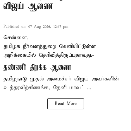
விஜய் ஆணை
Published on
:
07 Aug 2026, 12:47 pm
சென்னை,
தமிழக நீர்வளத்துறை வெளியிட்டுள்ள
அறிக்கையில் தெரிவித்திருப்பதாவது:-
தண்ணீர் திறக்க ஆணை
தமிழ்நாடு
முதல்-அமைச்சர் விஜய்
அவர்களின்
உத்தரவிற்கிணங்க, தேனி மாவட் ...
Read More