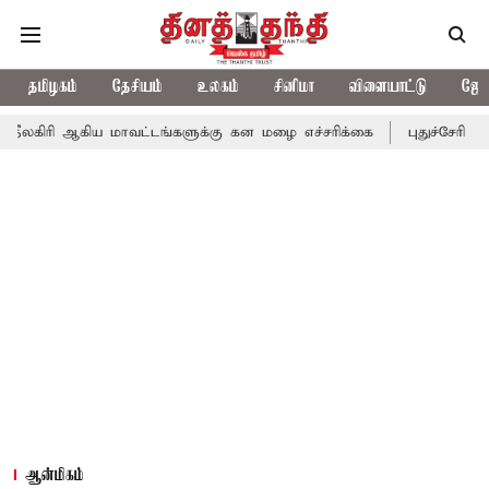
தமிழகம்
தேசியம்
உலகம்
சினிமா
விளையாட்டு
ஜோத
ிய மாவட்டங்களுக்கு கன மழை எச்சரிக்கை
புதுச்சேரி சட்டசபையில் 
ஆன்மிகம்