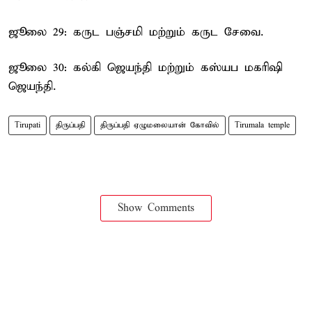
ஜூலை 29: கருட பஞ்சமி மற்றும் கருட சேவை.
ஜூலை 30: கல்கி ஜெயந்தி மற்றும் கஸ்யப மகரிஷி
ஜெயந்தி.
Tirupati
திருப்பதி
திருப்பதி ஏழுமலையான் கோவில்
Tirumala temple
Show Comments