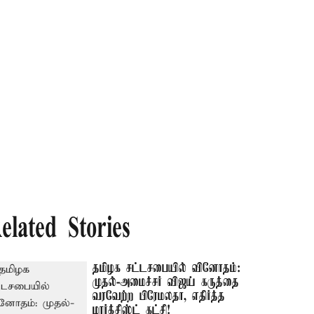
elated Stories
தமிழக சட்டசபையில் வினோதம்:
முதல்-அமைச்சர் விஜய் கருத்தை
வரவேற்ற பிரேமலதா, எதிர்த்த
மார்க்சிஸ்ட் கட்சி!