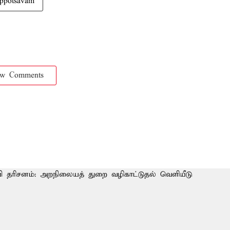
ppotsavam
ow Comments