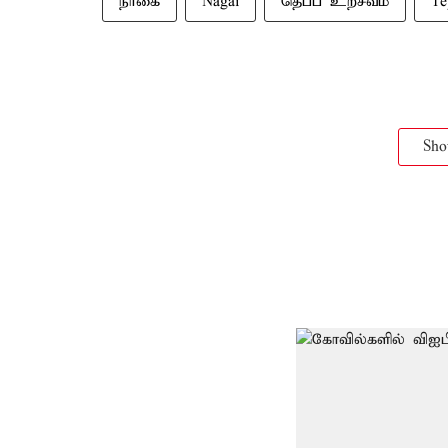
நாகை
Nagai
தெப்ப உற்சவம்
Te
Sh