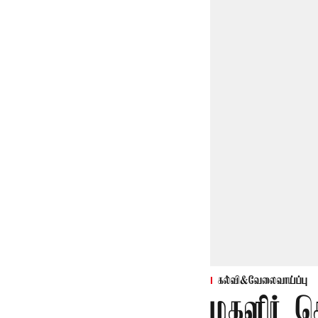
கல்வி&வேலைவாய்ப்பு
மகளிர் த