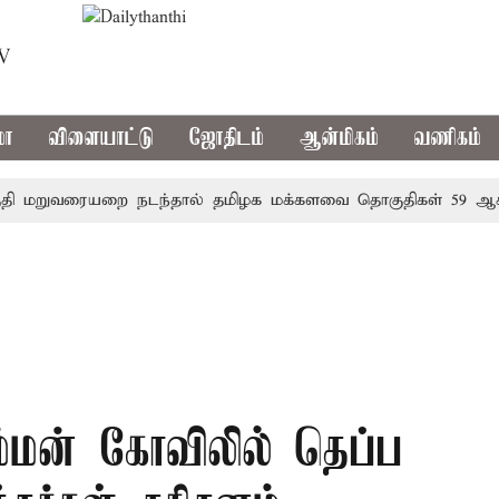
TV
மா
விளையாட்டு
ஜோதிடம்
ஆன்மிகம்
வணிகம்
றுவரையறை நடந்தால் தமிழக மக்களவை தொகுதிகள் 59 ஆக உயர
்மன் கோவிலில் தெப்ப