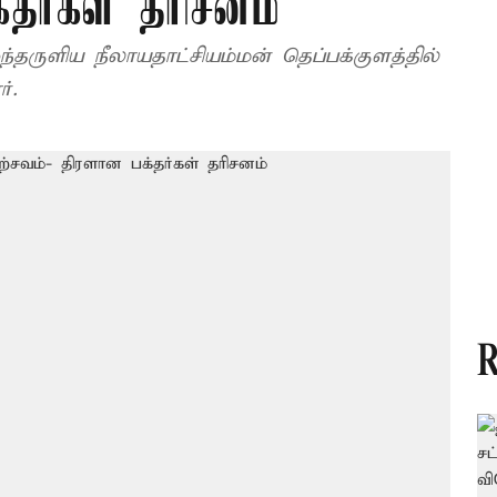
தர்கள் தரிசனம்
ுந்தருளிய நீலாயதாட்சியம்மன் தெப்பக்குளத்தில்
்.
R