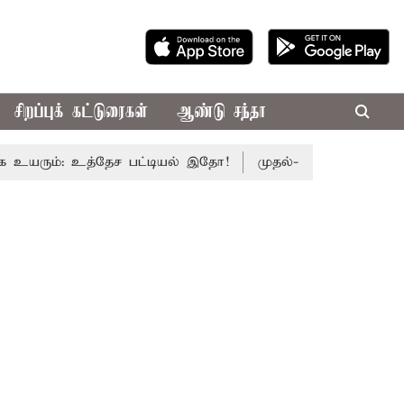
சிறப்புக் கட்டுரைகள்
ஆண்டு சந்தா
ும்: உத்தேச பட்டியல் இதோ!
முதல்-அமைச்சர் விஜய் தலைமைய