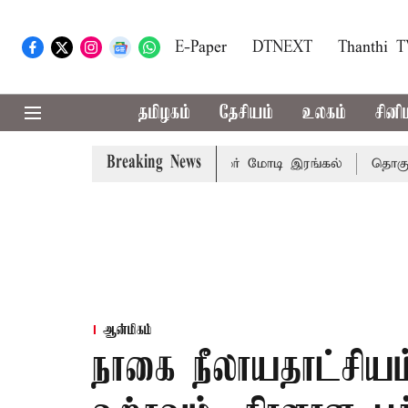
E-Paper
DTNEXT
Thanthi 
தமிழகம்
தேசியம்
உலகம்
சினி
Breaking News
்து விபத்து; 7 பேர் பலி - பிரதமர் மோடி இரங்கல்
தொகுதி ம
ஆன்மிகம்
நாகை நீலாயதாட்சியம