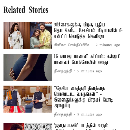
Related Stories
சர்ச்சைகளுக்கு பிறகு புதிய
தொடக்கம்... சோசியல் மீடியாவில் ரீ-
என்ட்ரி கொடுத்த கெனிஷா
சினிமா செய்திப்பிரிவு
2 minutes ago
16 வயது மாணவி கர்ப்பம்: கல்லூரி
மாணவர் போக்சோவில் கைது
தினத்தந்தி
9 minutes ago
“தேசிய கைத்தறி தினத்தை
கொண்டாட வாருங்கள்” -
இளைஞர்களுக்கு பிரதமர் மோடி
அழைப்பு
தினத்தந்தி
9 minutes ago
‘ஜனநாயகன்’ படத்தில் வரும்