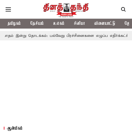
தமிழகம்
தேசியம்
உலகம்
சினிமா
விளையாட்டு
ஜோத
 தொடக்கம்: பல்வேறு பிரச்சினைகளை எழுப்ப எதிர்க்கட்சிகள் திட்டம்
ஆன்மிகம்