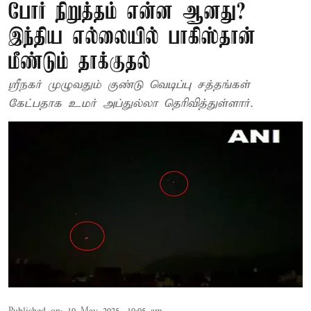
போர் நிறுத்தம் என்ன ஆனது?
இந்திய எல்லையில் பாகிஸ்தான்
மீண்டும் தாக்குதல்
ஸ்ரீநகர் முழுவதும் குண்டு வெடிப்பு சத்தங்கள்
கேட்பதாக உமர் அப்துல்லா தெரிவித்துள்ளார்.