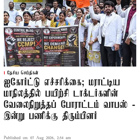
தேசிய செய்திகள்
ஐகோர்ட்டு எச்சரிக்கை; மராட்டிய
மாநிலத்தில் பயிற்சி டாக்டர்களின்
வேலைநிறுத்தப் போராட்டம் வாபஸ் -
இன்று பணிக்கு திரும்பினர்
Published on
:
07 Aug 2026, 2:54 am