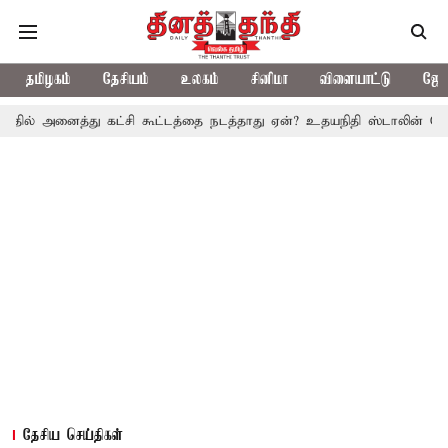
தமிழகம்
தேசியம்
உலகம்
சினிமா
விளையாட்டு
ஜோத
த்து கட்சி கூட்டத்தை நடத்தாது ஏன்? உதயநிதி ஸ்டாலின் கேள்வி
த.வ
தேசிய செய்திகள்