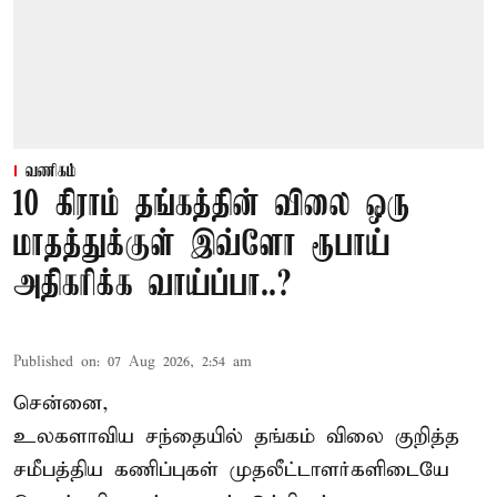
வணிகம்
10 கிராம் தங்கத்தின் விலை ஒரு
மாதத்துக்குள் இவ்ளோ ரூபாய்
அதிகரிக்க வாய்ப்பா..?
Published on
:
07 Aug 2026, 2:54 am
சென்னை,
உலகளாவிய சந்தையில்
தங்கம் விலை
குறித்த
சமீபத்திய கணிப்புகள் முதலீட்டாளர்களிடையே