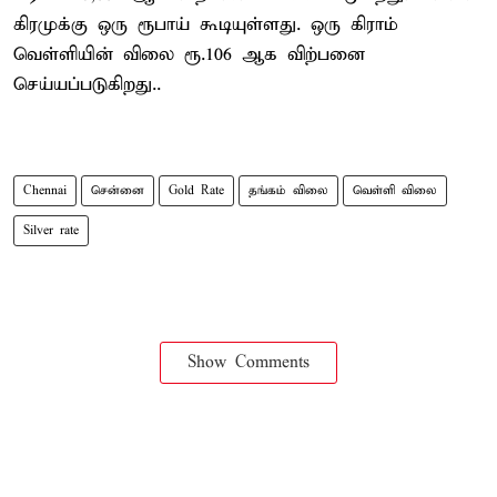
கிரமுக்கு ஒரு ரூபாய் கூடியுள்ளது. ஒரு கிராம்
வெள்ளியின் விலை ரூ.106 ஆக விற்பனை
செய்யப்படுகிறது..
Chennai
சென்னை
Gold Rate
தங்கம் விலை
வெள்ளி விலை
Silver rate
Show Comments