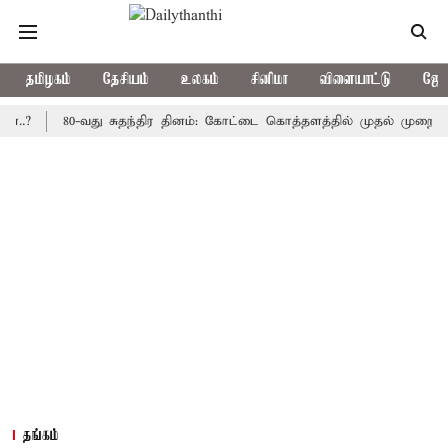
தமிழகம்
தேசியம்
உலகம்
சினிமா
விளையாட்டு
ஜோத
80-வது சுதந்திர தினம்: கோட்டை கொத்தளத்தில் முதல் முறையாக தேசிய
தங்கம்