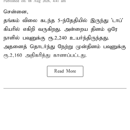
Published on
:
08 Aug 2026, 4:41 am
சென்னை,
தங்கம் விலை கடந்த 5-ந்தேதியில் இருந்து 'டாப்'
கியரில் எகிறி வருகிறது. அன்றைய தினம் ஒரே
நாளில் பவுனுக்கு ரூ.2,240 உயர்ந்திருந்தது.
அதனைத் தொடர்ந்து நேற்று முன்தினம் பவுனுக்கு
ரூ.2,160 அதிகரித்து காணப்பட்டது.
Read More