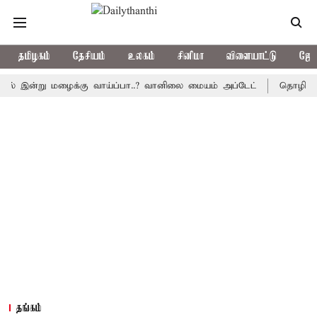
தமிழகம்
தேசியம்
உலகம்
சினிமா
விளையாட்டு
ஜோத
ன்று மழைக்கு வாய்ப்பா..? வானிலை மையம் அப்டேட்
தொழிலில் சாதனை
தங்கம்