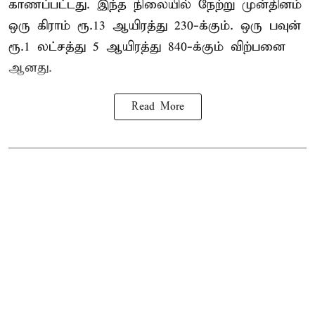
காணப்பட்டது. இந்த நிலையில் நேற்று முன்தினம்
ஒரு கிராம் ரூ.13 ஆயிரத்து 230-க்கும். ஒரு பவுன்
ரூ.1 லட்சத்து 5 ஆயிரத்து 840-க்கும் விற்பனை
ஆனது.
Read More