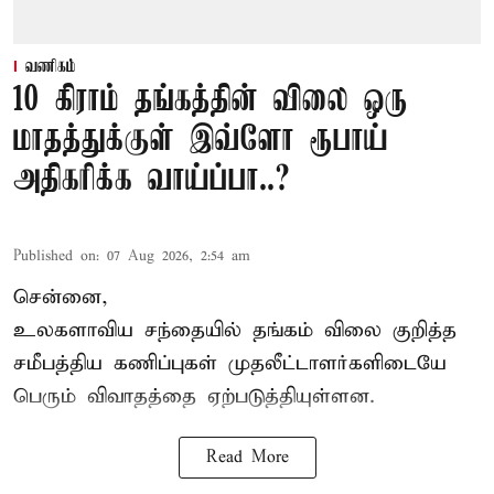
வணிகம்
10 கிராம் தங்கத்தின் விலை ஒரு
மாதத்துக்குள் இவ்ளோ ரூபாய்
அதிகரிக்க வாய்ப்பா..?
Published on
:
07 Aug 2026, 2:54 am
சென்னை,
உலகளாவிய சந்தையில்
தங்கம் விலை
குறித்த
சமீபத்திய கணிப்புகள் முதலீட்டாளர்களிடையே
பெரும் விவாதத்தை ஏற்படுத்தியுள்ளன.
Read More