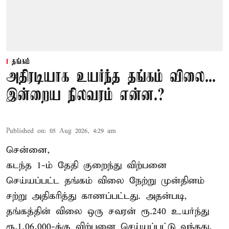
தங்கம்
அதிரடியாக உயர்ந்த தங்கம் விலை...
இன்றைய நிலவரம் என்ன.?
Published on
:
05 Aug 2026, 4:29 am
சென்னை,
கடந்த 1-ம் தேதி குறைந்து விற்பனை
செய்யப்பட்ட தங்கம் விலை நேற்று முன்தினம்
சற்று அதிகரித்து காணப்பட்டது. அதன்படி,
தங்கத்தின் விலை ஒரு சவரன் ரூ.240 உயர்ந்து
ரூ.1,06,000-க்கு விற்பனை செய்யப்பட்டு வந்தது.