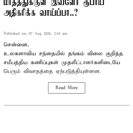
மாதத்துக்குள் இவ்ளோ ரூபாய்
அதிகரிக்க வாய்ப்பா..?
Published on
:
07 Aug 2026, 2:54 am
சென்னை,
உலகளாவிய சந்தையில்
தங்கம் விலை
குறித்த
சமீபத்திய கணிப்புகள் முதலீட்டாளர்களிடையே
பெரும் விவாதத்தை ஏற்படுத்தியுள்ளன.
Read More