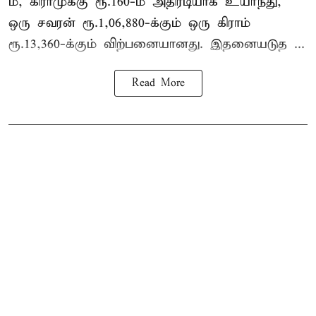
ம், கிராமுக்கு ரூ.160-ம் அதிரடியாக உயர்ந்து,
ஒரு சவரன் ரூ.1,06,880-க்கும் ஒரு கிராம்
ரூ.13,360-க்கும் விற்பனையானது. இதனையடுத ...
Read More