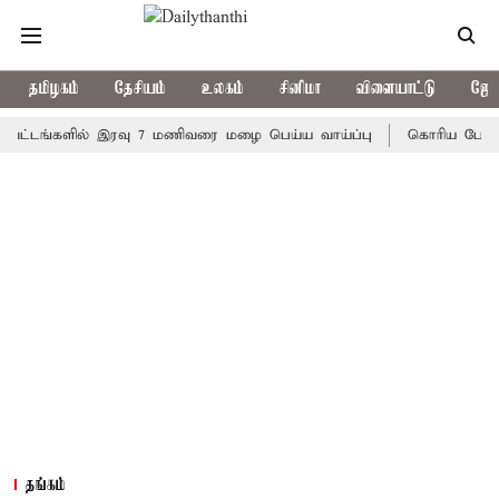
தமிழகம்
தேசியம்
உலகம்
சினிமா
விளையாட்டு
ஜோத
்களில் இரவு 7 மணிவரை மழை பெய்ய வாய்ப்பு
கொரிய பேட்மிண்டன் 
தங்கம்