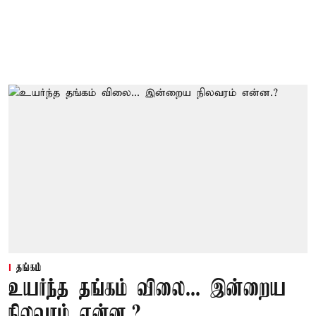
தங்கம்
உயர்ந்த தங்கம் விலை... இன்றைய
நிலவரம் என்ன.?