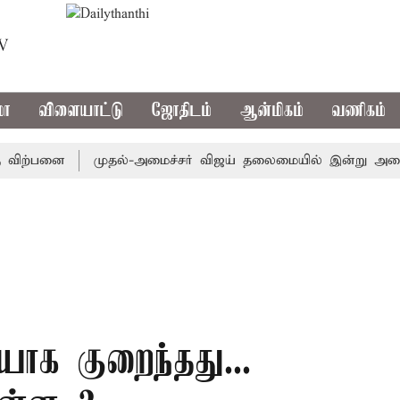
TV
மா
விளையாட்டு
ஜோதிடம்
ஆன்மிகம்
வணிகம்
ற்பனை
முதல்-அமைச்சர் விஜய் தலைமையில் இன்று அனைத்து கட்சி 
யாக குறைந்தது...