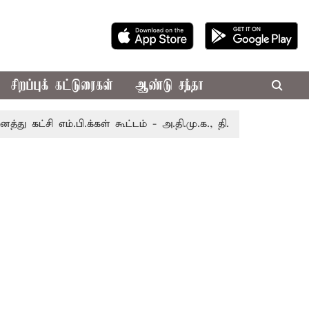
சிறப்புக் கட்டுரைகள்
ஆண்டு சந்தா
எம்.பி.க்கள் கூட்டம் - அ.தி.மு.க., தி.மு.க. புறக்கணிப்பு