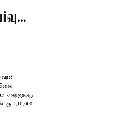
வு...
சவரன்
 விலை
ம் சவரனுக்கு
் ரூ.1,10,000-