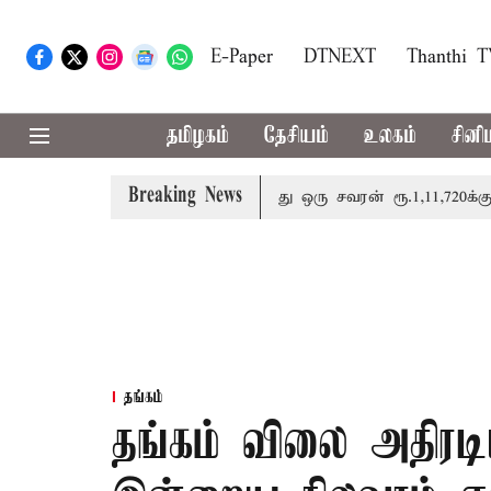
E-Paper
DTNEXT
Thanthi 
தமிழகம்
தேசியம்
உலகம்
சினி
Breaking News
ை சவரனுக்கு ரூ.520 உயர்ந்து ஒரு சவரன் ரூ.1,11,720க்கு வி
தங்கம்
தங்கம் விலை அதிரடி