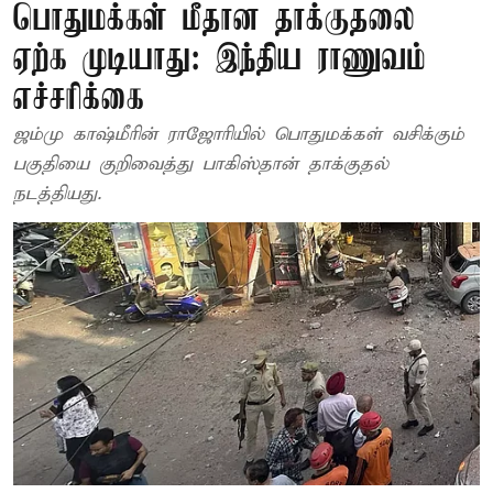
பொதுமக்கள் மீதான தாக்குதலை
ஏற்க முடியாது: இந்திய ராணுவம்
எச்சரிக்கை
ஜம்மு காஷ்மீரின் ராஜோரியில் பொதுமக்கள் வசிக்கும்
பகுதியை குறிவைத்து பாகிஸ்தான் தாக்குதல்
நடத்தியது.