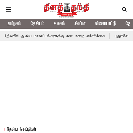
தமிழகம்
தேசியம்
உலகம்
சினிமா
விளையாட்டு
ஜோத
கிய மாவட்டங்களுக்கு கன மழை எச்சரிக்கை
புதுச்சேரி சட்டசபையில்
தேசிய செய்திகள்