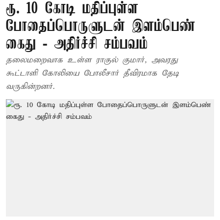
ரூ. 10 கோடி மதிப்புள்ள
போதைப்பொருளுடன் இளம்பெண்
கைது - அதிர்ச்சி சம்பவம்
தலைமறைவாக உள்ள ராகுல் குமார், அவரது
கூட்டாளி கோலியை போலீசார் தீவிரமாக தேடி
வருகின்றனர்.