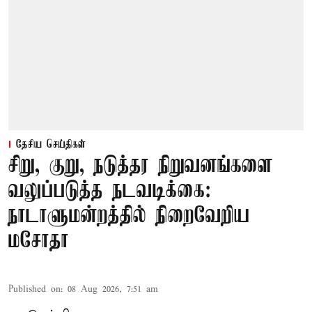
தேசிய செய்திகள்
சிறு, குறு, நடுத்தர நிறுவனங்களை
வலுப்படுத்த நடவடிக்கை:
நாடாளுமன்றத்தில் நிறைவேறிய
மசோதா
Published on
:
08 Aug 2026, 7:51 am