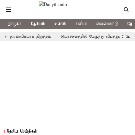
தமிழகம்
தேசியம்
உலகம்
சினிமா
விளையாட்டு
ஜோத
்காலிகமாக நிறுத்தம்
இமாச்சலத்தில் பேருந்து விபத்து; 7 பேர் பலி -
தேசிய செய்திகள்