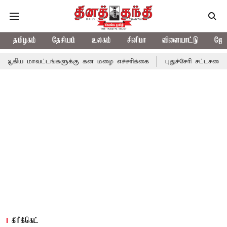
தமிழகம்
தேசியம்
உலகம்
சினிமா
விளையாட்டு
ஜோத
்டங்களுக்கு கன மழை எச்சரிக்கை
புதுச்சேரி சட்டசபையில் வரும் 24
கிரிக்கெட்