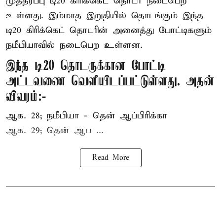
முத்தரப்பு
டி20 கிரிக்கெட்
தொடர் நடைபெற
உள்ளது. இம்மாத இறுதியில் தொடங்கும் இந்த
டி20 கிரிக்கெட் தொடரின் அனைத்து போட்டிகளும்
நமீபியாவில் நடைபெற உள்ளன.
இந்த டி20 தொடருக்கான போட்டி
அட்டவணை வெளியிடப்பட்டுள்ளது. அதன்
விவரம்:-
ஆக. 28; நமீபியா - தென் ஆப்பிரிக்கா
ஆக. 29; தென் ஆப ...
Read More