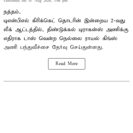
Published on
:
07 Aug 2026, 1:46 pm
நத்தம்,
டிஎன்பிஎல்
கிரிக்கெட் தொடரின் இன்றைய 2-வது
லீக் ஆட்டத்தில், திண்டுக்கல் டிராகன்ஸ் அணிக்கு
எதிராக டாஸ் வென்ற நெல்லை ராயல் கிங்ஸ்
அணி பந்துவீச்சை தேர்வு செய்துள்ளது.
Read More