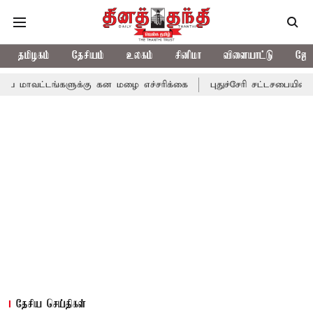
தமிழகம்
தேசியம்
உலகம்
சினிமா
விளையாட்டு
ஜோத
்களுக்கு கன மழை எச்சரிக்கை
புதுச்சேரி சட்டசபையில் வரும் 24ம் 
தேசிய செய்திகள்