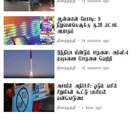
தினத்தந்தி
14 minutes ago
ஆன்லைன் மோசடி: 9
நிறுவனங்களுக்கு ரூ.20 லட்சம்
அபராதம்
தினத்தந்தி
24 minutes ago
இந்தியா மீண்டும் சாதனை: அக்னி-4
ஏவுகணை சோதனை வெற்றி
தினத்தந்தி
42 minutes ago
அசாமில் அதிர்ச்சி: ஓடும் காரில்
சிறுமிகள் கூட்டு பாலியல்
வன்கொடுமை
தினத்தந்தி
1 hour ago