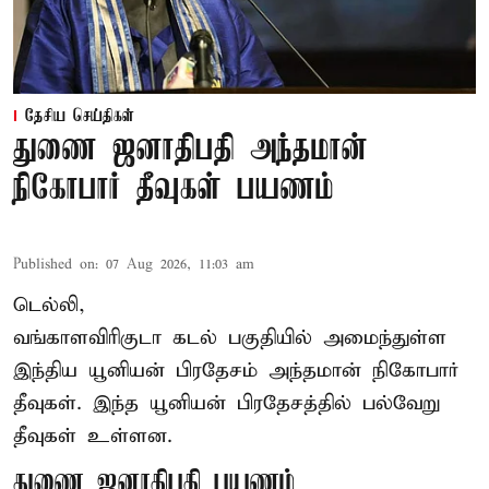
தேசிய செய்திகள்
துணை ஜனாதிபதி அந்தமான்
நிகோபார் தீவுகள் பயணம்
Published on
:
07 Aug 2026, 11:03 am
டெல்லி,
வங்காளவிரிகுடா கடல் பகுதியில் அமைந்துள்ள
இந்திய யூனியன் பிரதேசம் அந்தமான் நிகோபார்
தீவுகள். இந்த யூனியன் பிரதேசத்தில் பல்வேறு
தீவுகள் உள்ளன.
துணை ஜனாதிபதி பயணம்