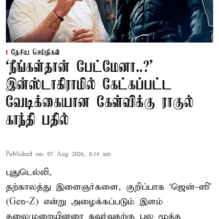
தேசிய செய்திகள்
‘நீங்கள்தான் பேட்மேனா..?’
இன்ஸ்டாகிராமில் கேட்கப்பட்ட
வேடிக்கையான கேள்விக்கு ராகுல்
காந்தி பதில்
Published on
:
07 Aug 2026, 8:14 am
புதுடெல்லி,
தற்காலத்து இளைஞர்களை, குறிப்பாக ‘ஜென்-ஸி’
(Gen-Z) என்று அழைக்கப்படும் இளம்
தலைமுறையினரை கவர்வதற்கு பல மூத்த