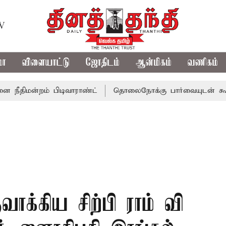
TV
மா
விளையாட்டு
ஜோதிடம்
ஆன்மிகம்
வணிகம்
்றம் பிடிவாராண்ட்
தொலைநோக்கு பார்வையுடன் கூடிய வேளா
க்கிய சிற்பி ராம் வி