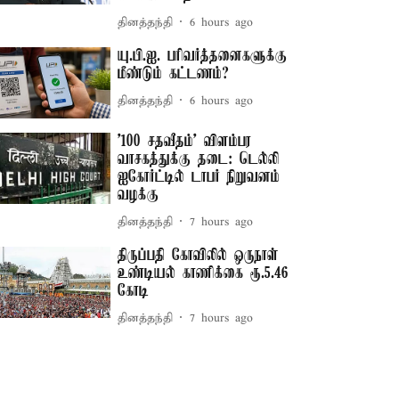
தினத்தந்தி
6 hours ago
யு.பி.ஐ. பரிவர்த்தனைகளுக்கு
மீண்டும் கட்டணம்?
தினத்தந்தி
6 hours ago
'100 சதவீதம்' விளம்பர
வாசகத்துக்கு தடை: டெல்லி
ஐகோர்ட்டில் டாபர் நிறுவனம்
வழக்கு
தினத்தந்தி
7 hours ago
திருப்பதி கோவிலில் ஒருநாள்
உண்டியல் காணிக்கை ரூ.5.46
கோடி
தினத்தந்தி
7 hours ago