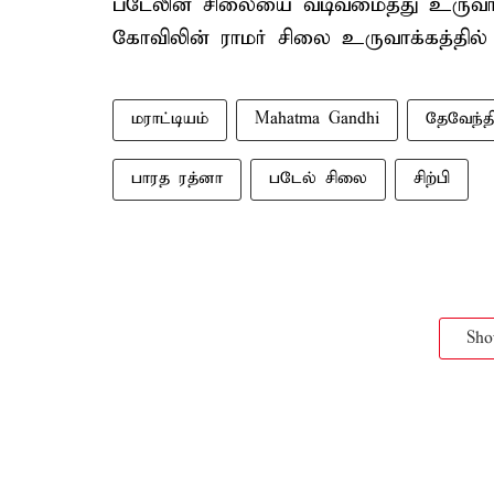
படேலின் சிலையை வடிவமைத்து உருவாக்க
கோவிலின் ராமர் சிலை உருவாக்கத்தில் ஈட
மராட்டியம்
Mahatma Gandhi
தேவேந்த
பாரத ரத்னா
படேல் சிலை
சிற்பி
Sh