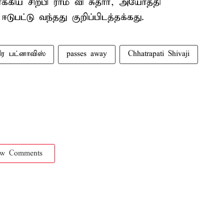
ிய சிற்பி ராம் வி சுதார், அயோத்தி
ுபட்டு வந்தது குறிப்பிடத்தக்கது.
ிர பட்னாவிஸ்
passes away
Chhatrapati Shivaji
ow Comments