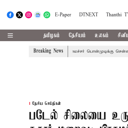
E-Paper
DTNEXT
Thanthi 
தமிழகம்
தேசியம்
உலகம்
சினி
Breaking News
் அழைப்பு
முன்னாள் அமைச்சர் பொன்முடிக்கு சென்னை நீதிமன
தேசிய செய்திகள்
படேல் சிலையை உருவா