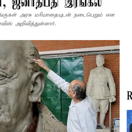
ர், ஜனாதிபதி இரங்கல்
 சடங்குகள் அரசு மரியாதையுடன் நடைபெறும் என
விஸ் அறிவித்துள்ளார்.
R