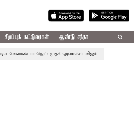
சிறப்புக் கட்டுரைகள்
ஆண்டு சந்தா
ண் பட்ஜெட்: முதல்-அமைச்சர் விஜய்
தமிழக அரசியலில் பர