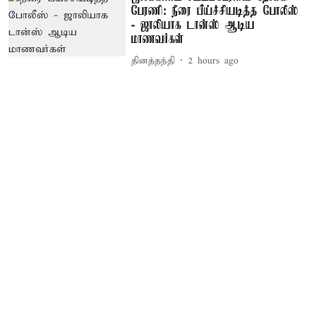
பேரணி: நீரை பீய்ச்சியடித்த போலீஸ்
- ஜாலியாக டான்ஸ் ஆடிய
மாணவர்கள்
தினத்தந்தி
2 hours ago