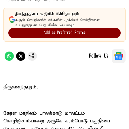
Published on
:
21 Aug 2025, 2:51 am
தினத்தந்தியை கூகுளில் பின்தொடரவும்
கூகுள் செய்திகளில் எங்களின் முக்கியச் செய்திகளை
உடனுக்குடன் பெற கிளிக் செய்யவும்.
Add as Preferred Source
Follow Us
திருவனந்தபுரம்,
கேரள மாநிலம் பாலக்காடு மாவட்டம்
கொழிஞ்சாம்பாறை அருகே கரம்பொடு பகுதியை
சேர்ந்தவர் சந்தோஷ் (வயது 42), தொழிலாளி.