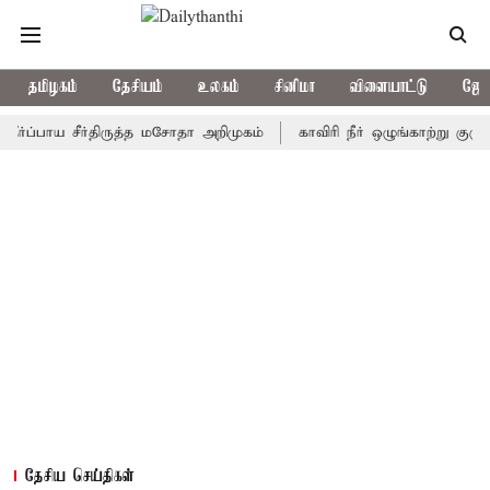
தமிழகம்
தேசியம்
உலகம்
சினிமா
விளையாட்டு
ஜோத
ாய சீர்திருத்த மசோதா அறிமுகம்
காவிரி நீர் ஒழுங்காற்று குழு நாளை 
தேசிய செய்திகள்