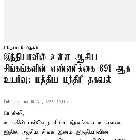
தேசிய செய்திகள்
இந்தியாவில் உள்ள ஆசிய
சிங்கங்களின் எண்ணிக்கை 891 ஆக
உயர்வு; மத்திய மந்திரி தகவல்
Published on
:
10 Aug 2026, 10:11 am
டெல்லி,
உலகில் பல்வேறு சிங்க இனங்கள் உள்ளன.
இதில் ஆசிய சிங்க இனம் இந்தியாவின்