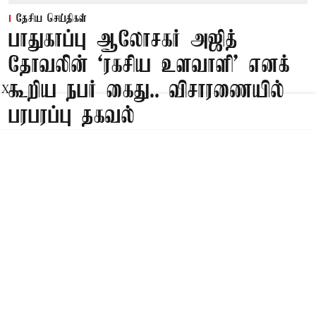
தேசிய செய்திகள்
பாதுகாப்பு ஆலோசகர் அஜித்
தோவலின் ‘ரகசிய உளவாளி’ எனக்
கூறிய நபர் கைது.. விசாரணையில்
X
பரபரப்பு தகவல்
Published on
:
10 Aug 2026, 7:47 am
பாட்னா,
பீகார் மாநிலத்தில், தன்னை ஐ.ஏ.எஸ். அதிகாரி
என்றும், தேசிய பாதுகாப்பு ஆலோசகர் அஜித்
தோவலின் நேரடி கட்டுப்பாட்டில் வேலை செய்யும்
‘ரகசிய உளவாளி’ என்றும் கூறிய நபரை
போலீசார் கைது செய்துள்ளனர்.