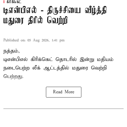
கிரிக்கெட்
டிஎன்பிஎல் - திருச்சியை வீழ்த்தி
மதுரை திரில் வெற்றி
Published on
:
05 Aug 2026, 1:41 pm
நத்தம்,
டிஎன்பிஎல்
கிரிக்கெட் தொடரில் இன்று மதியம்
நடைபெற்ற லீக் ஆட்டத்தில் மதுரை வெற்றி
பெற்றது.
Read More