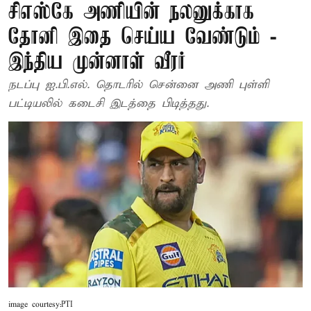
சிஎஸ்கே அணியின் நலனுக்காக
தோனி இதை செய்ய வேண்டும் -
இந்திய முன்னாள் வீரர்
நடப்பு ஐ.பி.எல். தொடரில் சென்னை அணி புள்ளி
பட்டியலில் கடைசி இடத்தை பிடித்தது.
image courtesy:PTI