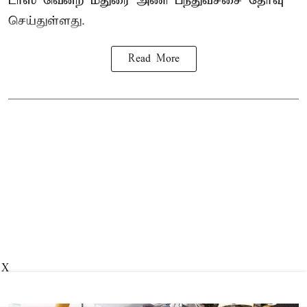
டாஸ் வென்ற மதுரை அணி பந்துவீச்சை தேர்வு
செய்துள்ளது.
Read More
X