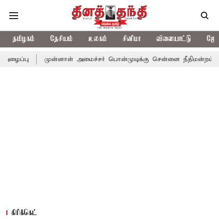
தமிழகம்
தேசியம்
உலகம்
சினிமா
விளையாட்டு
ஜோத
முன்னாள் அமைச்சர் பொன்முடிக்கு சென்னை நீதிமன்றம் பிடிவாராண்ட்
கிரிக்கெட்