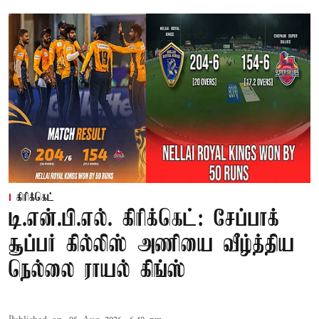
கிரிக்கெட்
டி.என்.பி.எல். கிரிக்கெட்: சேப்பாக்
சூப்பர் கில்லிஸ் அணியை வீழ்த்திய
நெல்லை ராயல் கிங்ஸ்