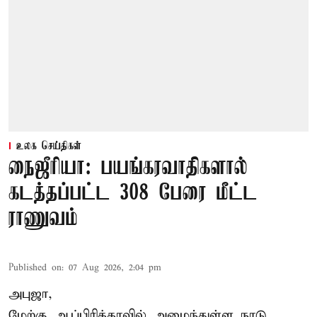
உலக செய்திகள்
நைஜீரியா: பயங்கரவாதிகளால்
கடத்தப்பட்ட 308 பேரை மீட்ட
ராணுவம்
Published on
:
07 Aug 2026, 2:04 pm
அபுஜா,
மேற்கு ஆப்பிரிக்காவில் அமைந்துள்ள நாடு