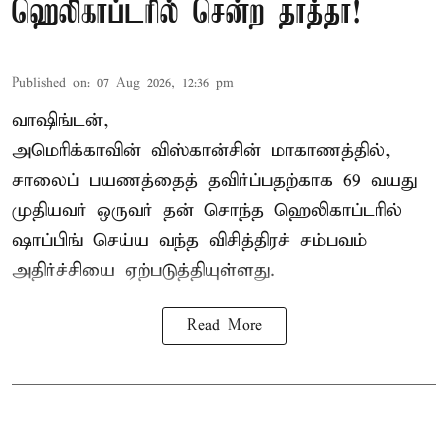
ஹெலிகாப்டரில் சென்ற தாத்தா!
Published on
:
07 Aug 2026, 12:36 pm
வாஷிங்டன்,
அமெரிக்காவின் விஸ்கான்சின் மாகாணத்தில்,
சாலைப் பயணத்தைத் தவிர்ப்பதற்காக 69 வயது
முதியவர்
ஒருவர் தன் சொந்த ஹெலிகாப்டரில்
ஷாப்பிங் செய்ய வந்த விசித்திரச் சம்பவம்
அதிர்ச்சியை ஏற்படுத்தியுள்ளது.
Read More