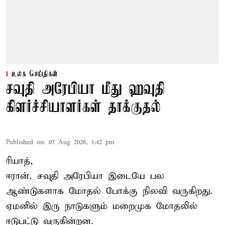
உலக செய்திகள்
சவுதி அரேபியா மீது ஹவுதி
கிளர்ச்சியாளர்கள் தாக்குதல்
Published on
:
07 Aug 2026, 1:42 pm
ரியாத்,
ஈரான்,
சவுதி அரேபியா
இடையே பல
ஆண்டுகளாக மோதல் போக்கு நிலவி வருகிறது.
ஏமனில் இரு நாடுகளும் மறைமுக மோதலில்
ஈடுபட்டு வருகின்றன.