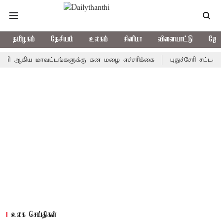
தமிழகம்
தேசியம்
உலகம்
சினிமா
விளையாட்டு
ஜோத
ிய மாவட்டங்களுக்கு கன மழை எச்சரிக்கை
புதுச்சேரி சட்டசபையில்
உலக செய்திகள்