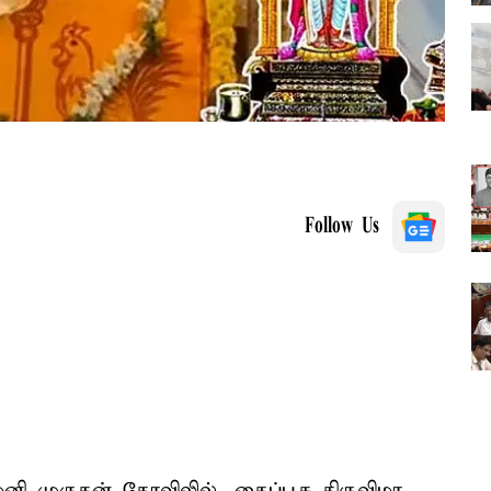
Follow Us
னி முருகன் கோவிலில், தைப்பூச திருவிழா