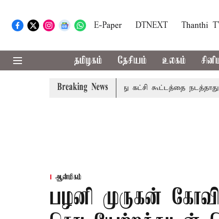
E-Paper
DTNEXT
Thanthi 
தமிழகம்
தேசியம்
உலகம்
சினி
Breaking News
காரம்: தமிழகத்தில் அனைத்து கட்சி கூட்டத்தை நடத்தாது ஏன்? உ
ஆன்மிகம்
பழனி முருகன் கோவில