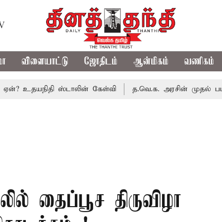
TV
மா
விளையாட்டு
ஜோதிடம்
ஆன்மிகம்
வணிகம்
தயநிதி ஸ்டாலின் கேள்வி
த.வெ.க. அரசின் முதல் பட்ஜெட்: மா
ில் தைப்பூச திருவிழா