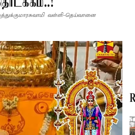
ொடக்கம்..!
ுத்துக்குமாரசுவாமி வள்ளி-தெய்வானை
R