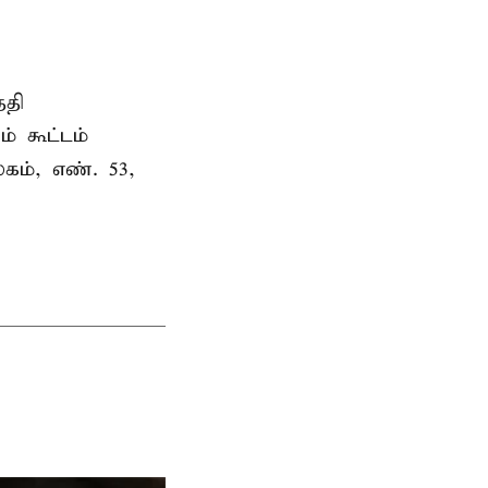
ேதி
் கூட்டம்
ம், எண். 53,