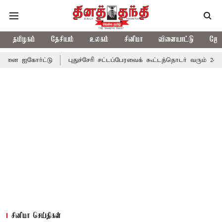
தமிழகம்
தேசியம்
உலகம்
சினிமா
விளையாட்டு
ஜோத
்டு
புதுச்சேரி சட்டப்பேரவைக் கூட்டத்தொடர் வரும் 24ம் தொடங்கும் 
சினிமா செய்திகள்