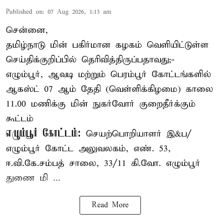
Published on
:
07 Aug 2026, 1:13 am
சென்னை,
தமிழ்நாடு மின் பகிர்மான கழகம் வெளியிட்டுள்ள
செய்திக்குறிப்பில் தெரிவித்திருப்பதாவது;-
எழும்பூர், ஆவடி மற்றும் பெரம்பூர் கோட்டங்களில்
ஆகஸ்ட் 07 ஆம் தேதி (வெள்ளிக்கிழமை) காலை
11.00 மணிக்கு மின் நுகர்வோர் குறைதீர்க்கும்
கூட்டம்
எழும்பூர் கோட்டம்:
செயற்பொறியாளர் இ&ப/
எழும்பூர் கோட்ட அலுவலகம், எண். 53,
ஈ.வி.கே.சம்பத் சாலை, 33/11 கி.வோ. எழும்பூர்
துணை மி ...
Read More