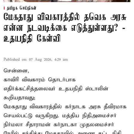
தமிழக செய்திகள்
மேகதாது விவகாரத்தில் தவெக அரசு
என்ன நடவடிக்கை எடுத்துள்ளது? -
உதயநிதி கேள்வி
Published on
:
07 Aug 2026, 4:29 am
சென்னை,
காவிரி விவகாரம் தொடர்பாக
எதிர்க்கட்சித்தலைவர் உதயநிதி ஸ்டாலின்
கூறியதாவது;
மேகதாது விவகாரத்தில் கர்நாடக அரசு தீவிரமாக
செயல்பட்டு வருகிறது. மத்திய நிதிஅமைச்சர்
நிர்மலா சீதாராமன் கர்நாடகா முதலமைச்சர்
நேரில் சந்தித்து மேகதாவில் அணை கட்ட நிதி