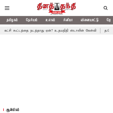
தமிழகம்
தேசியம்
உலகம்
சினிமா
விளையாட்டு
ஜோத
ட்டத்தை நடத்தாது ஏன்? உதயநிதி ஸ்டாலின் கேள்வி
த.வெ.க. அரசின் ம
ஆன்மிகம்