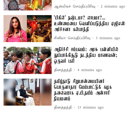
ஆன்மிகச் செய்திப்பிரிவு
2 minutes ago
'பிகில்' நஷ்டமா? லாபமா?...
உண்மையை வெளிப்படுத்திய ஏஜிஎஸ்
அர்ச்சனா கல்பாத்தி
சினிமா செய்திப்பிரிவு
3 minutes ago
அதிர்ச்சி சம்பவம்: அரசு பள்ளியில்
துப்பாக்கிசூடு நடத்திய மாணவன்;
ஒருவர் பலி
தினத்தந்தி
4 minutes ago
தமிழ்நாடு சிறுபான்மையினர்
பொருளாதார மேம்பாட்டுக் கழக
தலைவராக ஏ.பி.தமீம் அன்சாரி
நியமனம்
தினத்தந்தி
13 minutes ago