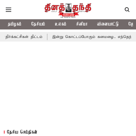
தமிழகம்
தேசியம்
உலகம்
சினிமா
விளையாட்டு
ஜோத
ள் திட்டம்
இன்று கொட்டப்போகும் கனமழை.. எந்தெந்த மாவட்டங்களில
தேசிய செய்திகள்