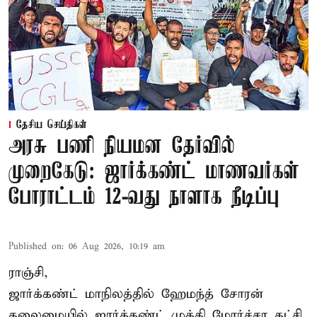
தேசிய செய்திகள்
அரசு பணி நியமன தேர்வில்
முறைகேடு: ஜார்க்கண்ட் மாணவர்கள்
போராட்டம் 12-வது நாளாக நீடிப்பு
Published on
:
06 Aug 2026, 10:19 am
ராஞ்சி,
ஜார்க்கண்ட் மாநிலத்தில் ஹேமந்த் சோரன்
தலைமையில் ஜார்க்கண்ட் முக்தி மோர்ச்சா கட்சி