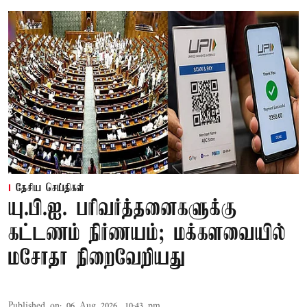
தேசிய செய்திகள்
யு.பி.ஐ. பரிவர்த்தனைகளுக்கு
கட்டணம் நிர்ணயம்; மக்களவையில்
மசோதா நிறைவேறியது
Published on
:
06 Aug 2026, 10:43 pm