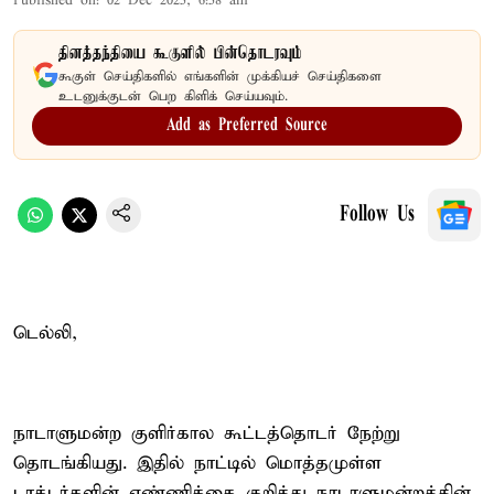
Published on
:
02 Dec 2025, 6:58 am
தினத்தந்தியை கூகுளில் பின்தொடரவும்
கூகுள் செய்திகளில் எங்களின் முக்கியச் செய்திகளை
உடனுக்குடன் பெற கிளிக் செய்யவும்.
Add as Preferred Source
Follow Us
டெல்லி,
நாடாளுமன்ற குளிர்கால கூட்டத்தொடர் நேற்று
தொடங்கியது. இதில் நாட்டில் மொத்தமுள்ள
டாக்டர்களின் எண்ணிக்கை குறித்து நாடாளுமன்றத்தின்