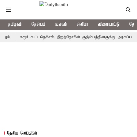
தமிழகம்
தேசியம்
உலகம்
சினிமா
விளையாட்டு
ஜோத
கரூர் கூட்டநெரிசல்: இறந்தோரின் குடும்பத்தினருக்கு அரசுப்பணி வழக்கு
தேசிய செய்திகள்