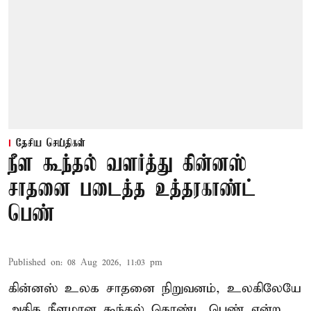
தேசிய செய்திகள்
நீள கூந்தல் வளர்த்து கின்னஸ்
சாதனை படைத்த உத்தரகாண்ட்
பெண்
Published on
:
08 Aug 2026, 11:03 pm
கின்னஸ் உலக சாதனை நிறுவனம், உலகிலேயே
அதிக நீளமான கூந்தல் கொண்ட பெண் என்ற