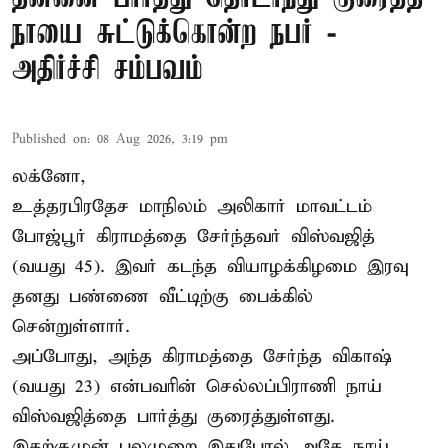
நாயை சுட்டுக்கொன்ற நபர் -
அதிர்ச்சி சம்பவம்
Published on
:
08 Aug 2026, 3:19 pm
லக்னோ,
உத்தரபிரதேச மாநிலம்
அலிகார்
மாவட்டம்
போஜ்பூர் கிராமத்தை சேர்ந்தவர் விஸ்வஜித்
(வயது 45). இவர் கடந்த வியாழக்கிழமை இரவு
தனது பண்ணை வீட்டிற்கு பைக்கில்
சென்றுள்ளார்.
அப்போது, அந்த கிராமத்தை சேர்ந்த விகாஷ்
(வயது 23) என்பவரின் செல்லப்பிராணி நாய்
விஸ்வஜித்தை பார்த்து குரைத்துள்ளது.
இதற்குமுன் பலமுறை இதுபோல் அதே நாய்