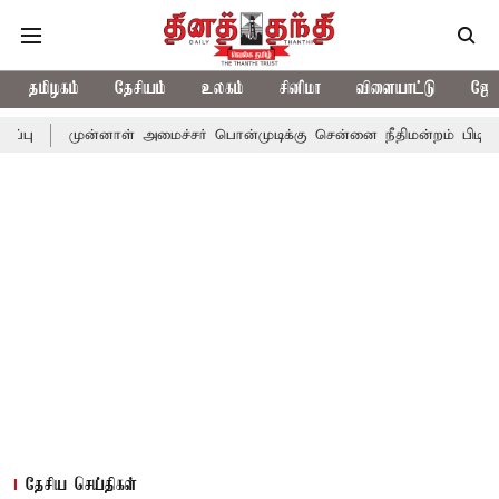
தமிழகம்
தேசியம்
உலகம்
சினிமா
விளையாட்டு
ஜோத
ன்னாள் அமைச்சர் பொன்முடிக்கு சென்னை நீதிமன்றம் பிடிவாராண்ட்
தேசிய செய்திகள்