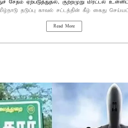
ுச் சேதம் ஏற்படுத்துதல், குற்றமுறு மிரட்டல் உள்ளி
ிழ்நாடு தடுப்பு காவல் சட்டத்தின் கீழ்
கைது
செய்யப்
Read More