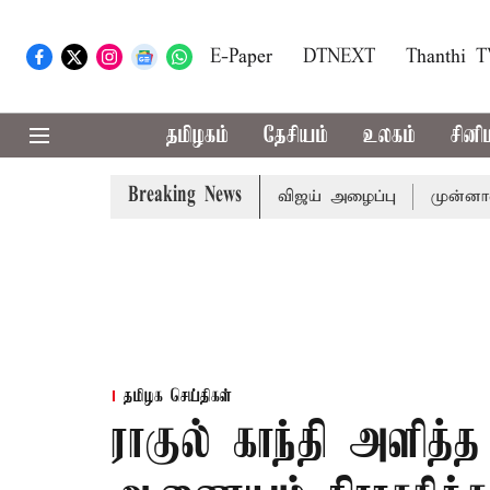
E-Paper
DTNEXT
Thanthi 
தமிழகம்
தேசியம்
உலகம்
சினி
Breaking News
்டத்துக்கு முதல்-அமைச்சர் விஜய் அழைப்பு
முன்னாள் அமைச்
தமிழக செய்திகள்
ராகுல் காந்தி அளித்