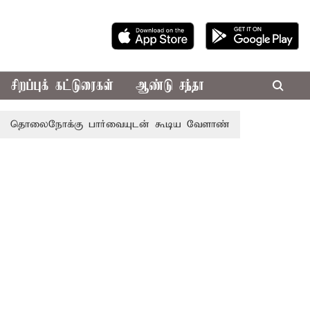
சிறப்புக் கட்டுரைகள்
ஆண்டு சந்தா
ோக்கு பார்வையுடன் கூடிய வேளாண் பட்ஜெட்: முதல்-அமைச்சர