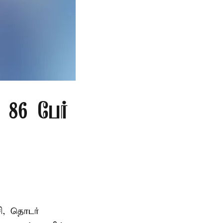
86 பேர்
ி, தொடர்