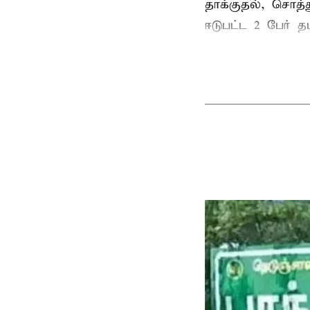
தாக்குதல், சொத்த
ஈடுபட்ட 2 பேர் தம