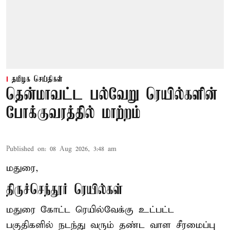
தமிழக செய்திகள்
தென்மாவட்ட பல்வேறு ரெயில்களின்
போக்குவரத்தில் மாற்றம்
Published on
:
08 Aug 2026, 3:48 am
மதுரை,
திருச்செந்தூர் ரெயில்கள்
மதுரை கோட்ட ரெயில்வேக்கு உட்பட்ட
பகுதிகளில் நடந்து வரும் தண்ட வாள சீரமைப்பு