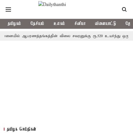
தமிழகம்
தேசியம்
உலகம்
சினிமா
விளையாட்டு
ஜோத
ல் ஆபரணத்தங்கத்தின் விலை சவரனுக்கு ரூ.520 உயர்ந்து ஒரு சவரன் ரூ.
தமிழக செய்திகள்