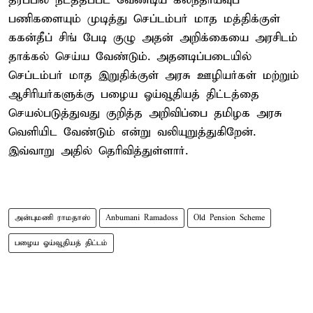
தரப்பில் நடத்தப்பட வேண்டிய கலந்தாய்வுப்
பணிகளையும் முடித்து செப்டம்பர் மாத மத்திக்குள்
ககன்தீப் சிங் பேடி குழு அதன் அறிக்கையை அரசிடம்
தாக்கல் செய்ய வேண்டும். அதனடிப்படையில்
செப்டம்பர் மாத இறுதிக்குள் அரசு ஊழியர்கள் மற்றும்
ஆசிரியர்களுக்கு பழைய ஓய்வூதியத் திட்டத்தை
செயல்படுத்துவது குறித்த அறிவிப்பை தமிழக அரசு
வெளியிட வேண்டும் என்று வலியுறுத்துகிறேன்.
இவ்வாறு அதில் தெரிவித்துள்ளார்.
அன்புமணி ராமதாஸ்
Anbumani Ramadoss
Old Pension Scheme
பழைய ஓய்வூதியத் திட்டம்