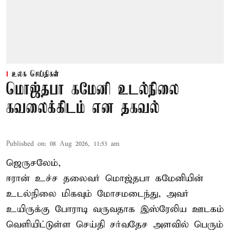
உலக செய்திகள்
மொஜ்தபா கமேனி உடல்நிலை
கவலைக்கிடம் என தகவல்
Published on
:
08 Aug 2026, 11:53 am
ஜெருசலேம்,
ஈரான் உச்ச தலைவர் மொஜ்தபா கமேனியின்
உடல்நிலை மிகவும் மோசமடைந்து, அவர்
உயிருக்கு போராடி வருவதாக இஸ்ரேலிய ஊடகம்
வெளியிட்டுள்ள செய்தி சர்வதேச அளவில் பெரும்