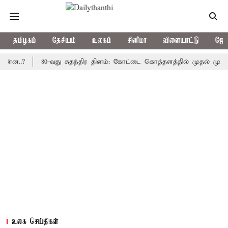
தமிழகம்
தேசியம்
உலகம்
சினிமா
விளையாட்டு
ஜோத
?
80-வது சுதந்திர தினம்: கோட்டை கொத்தளத்தில் முதல் முறையாக தே
உலக செய்திகள்