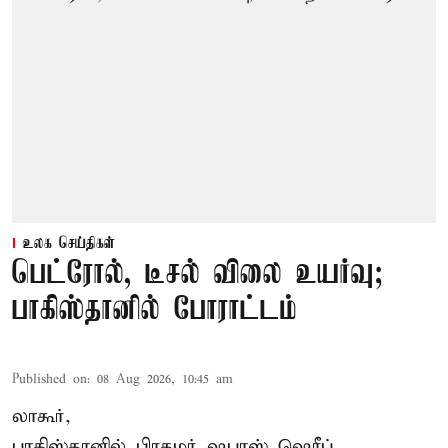
உலக செய்திகள்
பெட்ரோல், டீசல் விலை உயர்வு;
பாகிஸ்தானில் போராட்டம்
Published on
:
08 Aug 2026, 10:45 am
லாகூர்,
பாகிஸ்தானில் பிரதமர் ஷபாஸ் ஷெரீப்