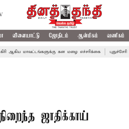
TV
மா
விளையாட்டு
ஜோதிடம்
ஆன்மிகம்
வணிகம்
ிய மாவட்டங்களுக்கு கன மழை எச்சரிக்கை
புதுச்சேரி சட்டச
ிறைந்த ஜாதிக்காய்