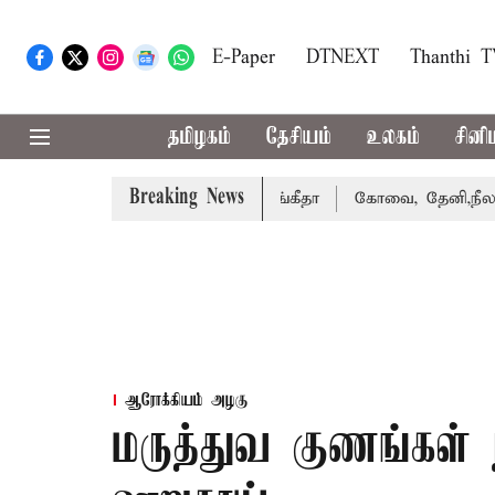
E-Paper
DTNEXT
Thanthi 
தமிழகம்
தேசியம்
உலகம்
சினி
Breaking News
ு வழக்கை வாபஸ் பெற்றார் சங்கீதா
கோவை, தேனி,நீலகிரி ஆக
ஆரோக்கியம் அழகு
மருத்துவ குணங்கள் ந