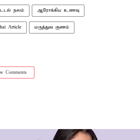
உடல் நலம்
ஆரோக்கிய உணவு
hai Article
மருத்துவ குணம்
ow Comments