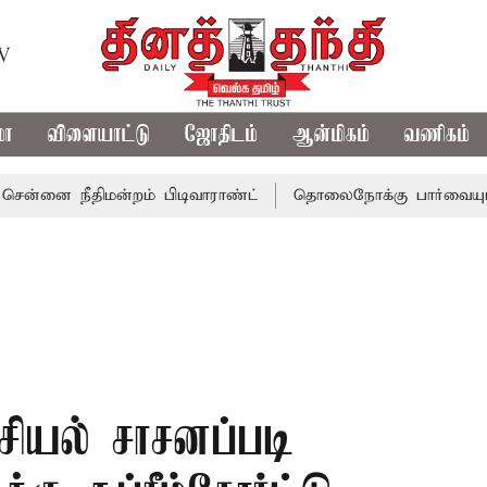
TV
மா
விளையாட்டு
ஜோதிடம்
ஆன்மிகம்
வணிகம்
 நீதிமன்றம் பிடிவாராண்ட்
தொலைநோக்கு பார்வையுடன் கூடி
சியல் சாசனப்படி