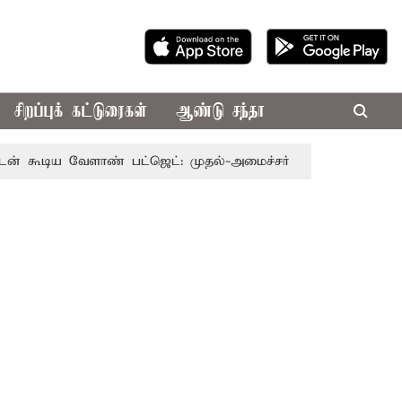
சிறப்புக் கட்டுரைகள்
ஆண்டு சந்தா
ய வேளாண் பட்ஜெட்: முதல்-அமைச்சர் விஜய்
தமிழக அரசியல