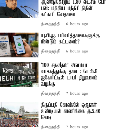
ஆண்டுதோறும் 1.80 லட்சம் பேர்
பலி: மத்திய மந்திரி நிதின்
கட்காரி வேதனை
தினத்தந்தி
6 hours ago
யு.பி.ஐ. பரிவர்த்தனைகளுக்கு
மீண்டும் கட்டணம்?
தினத்தந்தி
6 hours ago
'100 சதவீதம்' விளம்பர
வாசகத்துக்கு தடை: டெல்லி
ஐகோர்ட்டில் டாபர் நிறுவனம்
வழக்கு
தினத்தந்தி
7 hours ago
திருப்பதி கோவிலில் ஒருநாள்
உண்டியல் காணிக்கை ரூ.5.46
கோடி
தினத்தந்தி
7 hours ago