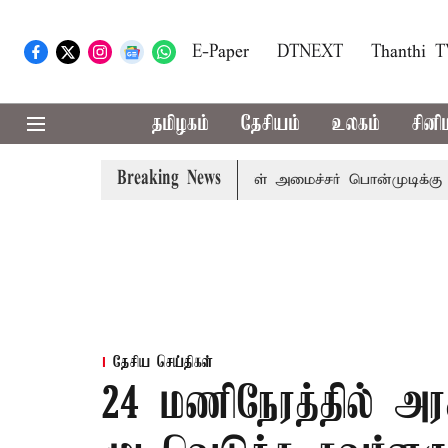
E-Paper
DTNEXT
Thanthi 
தமிழகம்
தேசியம்
உலகம்
சினி
Breaking News
ர் விஜய் அழைப்பு
முன்னாள் அமைச்சர் பொன்முடிக்கு சென்னை
தேசிய செய்திகள்
24 மணிநேரத்தில் அர